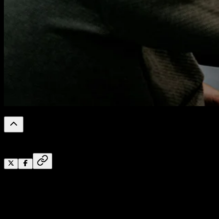
0
%
Reading Progress
Microsoft Word
merupakan software pengolah kata yang
sangat sering kali digunakan untuk menulis dokumen.
Software
ini memiliki dukungan fitur menu yang cukup