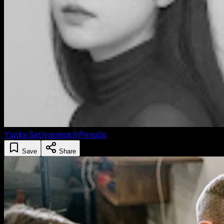
Yunita Setiyaningsih
Penulis
Save
Share