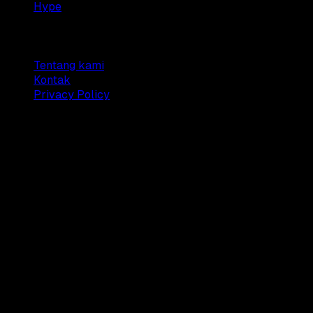
Hype
Company
Tentang kami
Kontak
Privacy Policy
© 2025 Dianisa. All rights reserved.
Made with ♥️️ from
Indonesia