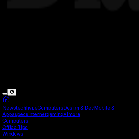
News
tech
hype
Computers
Design & Dev
Mobile &
Apps
specs
internet
gaming
AI
more
Computers
Office Tips
Windows