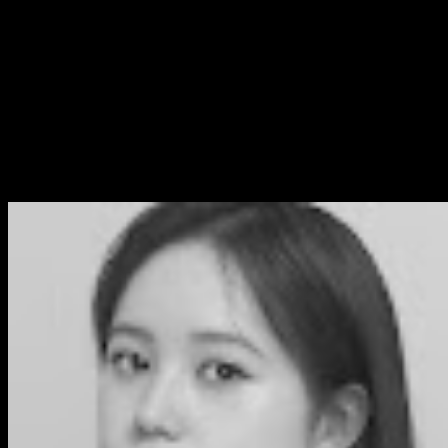
Senin, 02 Jun 2025 09:14 WIB
15 Fungsi Menu Help pada
Microsoft Word
Terdapat 15 fitur pada menu Help pada Microsoft Word
yang dijelaskan dalam artikel berikut