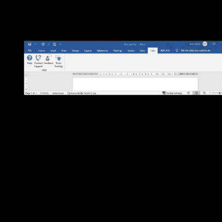
Lihat Juga :
200 Shortcut Microsoft Word Lengkap
Fungsi menu Help pada Microsoft Word
Fungsi menu Help pada Microsoft Word. RUDI DIAN 
Menu Help adalah menu bantuan yang dapat digunakan
untuk mencari informasi yang tidak diketahui pengguna
maupun kontrol yang dapat pengguna pilih untuk
menampilkan sistem bantuan aplikasi.
Help:
Fitur Help merupakan perintah bantuan yang dapat
Anda pilih untuk menampilkan beragam perintah pintasan
bantuan. Beberapa perintah dari menu Help terdiri atas: Ge