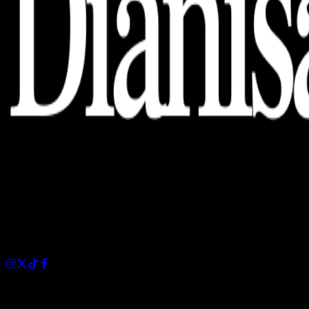
Dianisa is a simple yet feature-rich blog designed to share
insights, stories, and ideas with a modern touch.
Sections