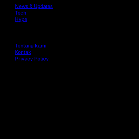
News & Updates
Tech
Hype
Company
Tentang kami
Kontak
Privacy Policy
© 2025 Dianisa. All rights reserved.
Made with ♥️️ from
Indonesia