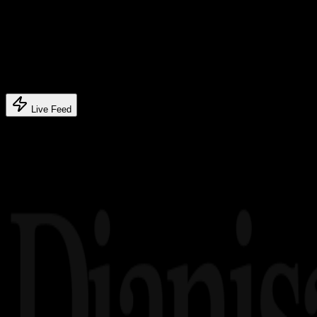
Latest update
Latest feed's
Live Feed
Related article's