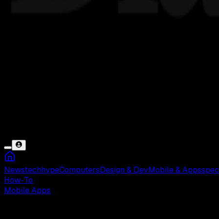
News
tech
hype
Computers
Design & Dev
Mobile & Apps
spec
How-To
Mobile Apps
Sabtu, 03 Mei 2025 14:30 WIB