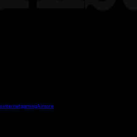
s
internet
gaming
AI
more