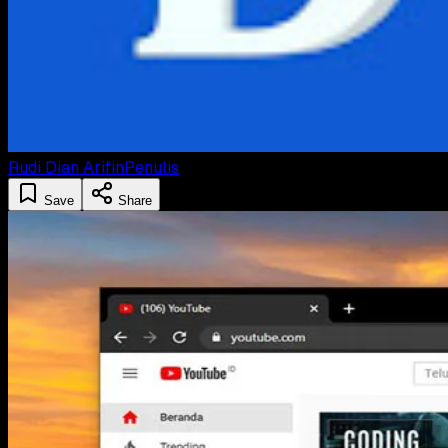
Rudi Dian Arifin
Penulis
Save
Share