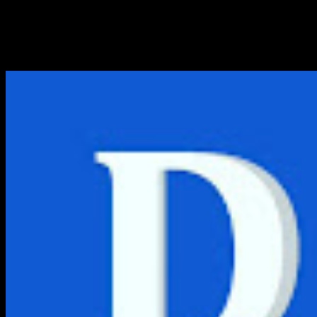
7 Cara Menghapus History 
Berikut panduan singkat cara membersihkan history YouTub