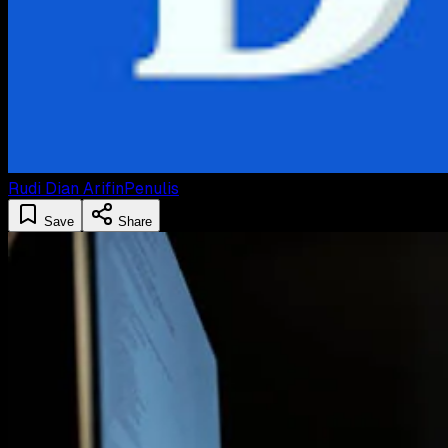
Rudi Dian Arifin
Penulis
Save
Share