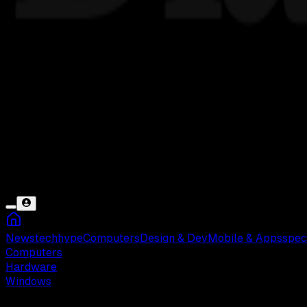
News
tech
hype
Computers
Design & Dev
Mobile & Apps
spec
Computers
Hardware
Windows
Selasa, 12 Nov 2024 09:32 WIB