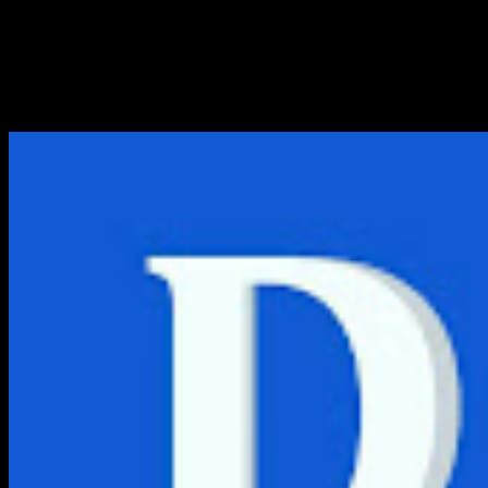
Apa Perbedaan NTFS dan F
Bagi Anda pengguna komputer Windows, mungkin sudah tak 