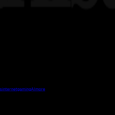
s
internet
gaming
AI
more