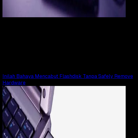
Computers
10 AGS 2017
Computers
7 Tips Agar Flashdisk Awet Dan Tidak Cepat
Rusak (Tahan Lama)
Rudi Dian Arifin
Read Article
Inilah Bahaya Mencabut Flashdisk Tanpa Safely Remove
Hardware