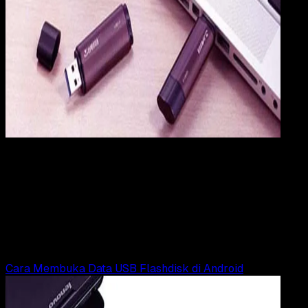
Computers
16 SEP 2017
Computers
Cara Alternatif Eject USB di Windows
Menggunakan Tombol Keyboard
Rudi Dian Arifin
Read Article
Cara Membuka Data USB Flashdisk di Android