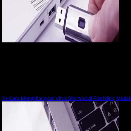
Computers
15 FEB 2019
Computers
4+ Cara Memperbaiki Flashdisk Tidak Bisa
Diformat, Rusak & Error
Rudi Dian Arifin
Read Article
2+ Cara Menghilangkan Virus Shortcut di Flashdisk, Mudah