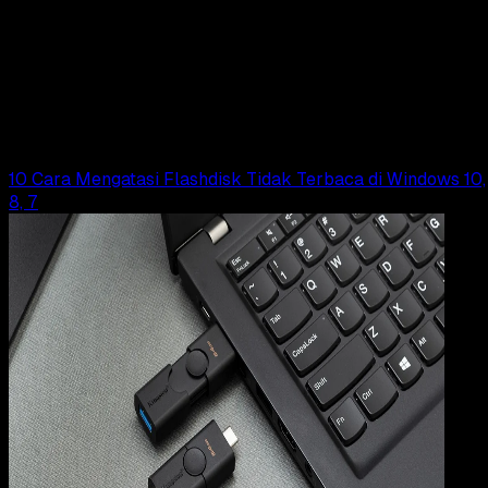
11 JUN 2025
Computers
13 Cara Mengatasi USB device not Recognized
di Windows
Wahyu Setia Bintara
Read Article
10 Cara Mengatasi Flashdisk Tidak Terbaca di Windows 10,
8, 7