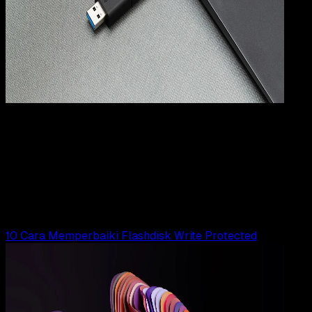
Computers
10 JUN 2025
Computers
10 Cara Mengatasi Flashdisk Tidak Terbaca di
Windows 10, 8, 7
Wahyu Setia Bintara
Read Article
10 Cara Memperbaiki Flashdisk Write Protected