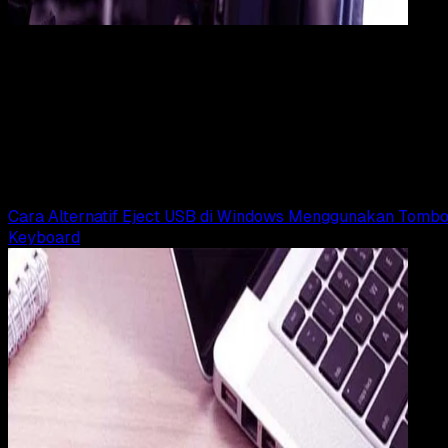
Computers
16 SEP 2017
Computers
5 Hal Yang Membuat Flashdisk Tidak Awet Dan
Cepat Rusak
Rudi Dian Arifin
Read Article
Cara Alternatif Eject USB di Windows Menggunakan Tombo
Keyboard