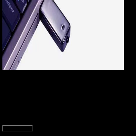
Computers
09 AGS 2017
Computers
Inilah Bahaya Mencabut Flashdisk Tanpa Safel
Remove Hardware
Rudi Dian Arifin
Read Article
Load More