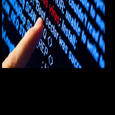
Computers
17 FEB 2019
Computers
7+ Cara Mencegah & Mengatasi Virus Pada
Komputer, Waspada!
Rudi Dian Arifin
Read Article