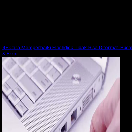
16 FEB 2019
Computers
Cara Menguji Kecepatan Transfer Data Pada
Flashdisk
Rudi Dian Arifin
Read Article
4+ Cara Memperbaiki Flashdisk Tidak Bisa Diformat, Rusa
& Error