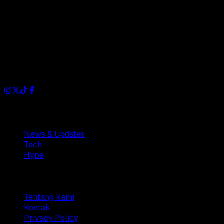
Dianisa is a simple yet feature-rich blog designed to share
insights, stories, and ideas with a modern touch.
Sections
News & Updates
Tech
Hype
Company
Tentang kami
Kontak
Privacy Policy