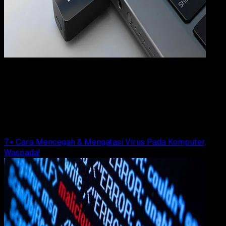
Gadgets
01 FEB 2020
Gadgets
12 Rekomendasi Flashdisk OTG Terbaik
Tim Dianisa
Read Article
7+ Cara Mencegah & Mengatasi Virus Pada Komputer,
Waspada!