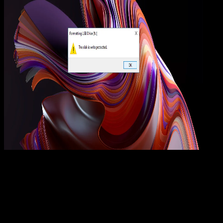
Computers
05 JUN 2025
Computers
10 Cara Memperbaiki Flashdisk Write Protecte
Wahyu Setia Bintara
Read Article