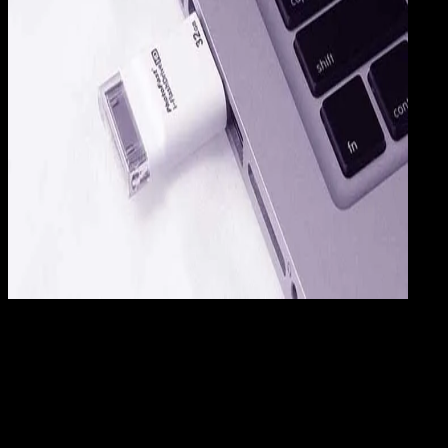
Computers
15 FEB 2019
Computers
2+ Cara Menghilangkan Virus Shortcut di
Flashdisk, Mudah!
Rudi Dian Arifin