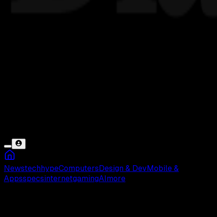
News
tech
hype
Computers
Design & Dev
Mobile &
Apps
specs
internet
gaming
AI
more
Flashdisk