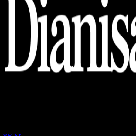
Dianisa is a simple yet feature-rich blog designed to share
insights, stories, and ideas with a modern touch.