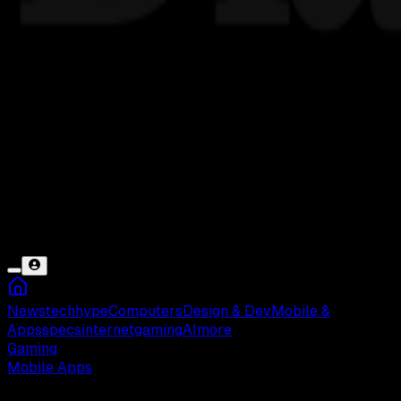
News
tech
hype
Computers
Design & Dev
Mobile &
Apps
specs
internet
gaming
AI
more
Gaming
Mobile Apps
Senin, 31 Jul 2017 06:59 WIB