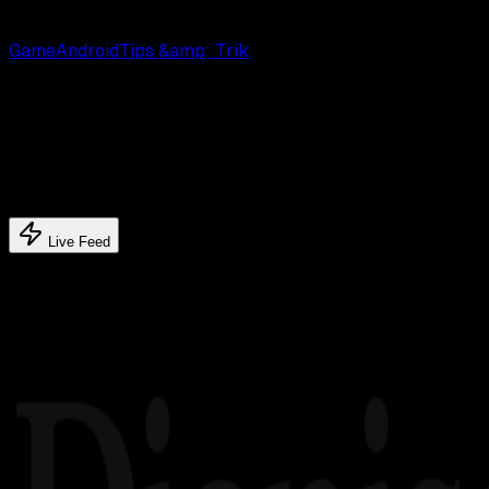
# TAGS:
Game
Android
Tips &amp; Trik
Latest update
Latest feed's
Live Feed
Related article's