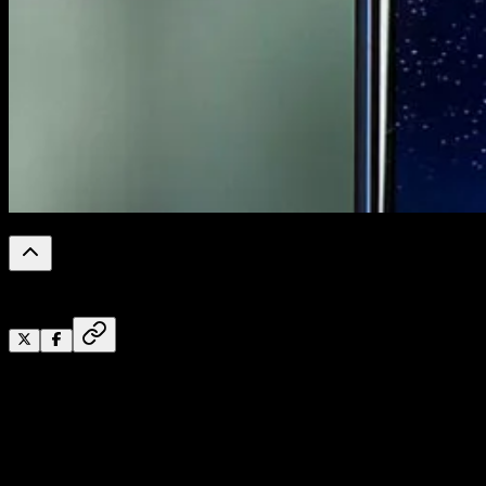
0
%
Reading Progress
Data pada aplikasi bersifat sementara, dan ini adalah
kumpulan dari file
cache
,
basis data
,
history
,
bookmark
,
data login
, dan file-file sementara lainnya. Jadi saya
umpamakan, misalkan anda menghapus data aplikasi