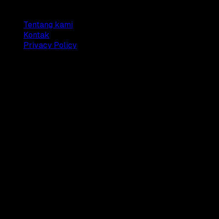
Company
Tentang kami
Kontak
Privacy Policy
© 2025 Dianisa. All rights reserved.
Made with ♥️️ from
Indonesia