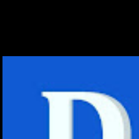
Cara Menghapus Data
Aplikasi di HP NOKIA
Data pada aplikasi bersifat sementara, dan ini adalah
kumpulan dari file cache, basis data, history, bookmark,
data login, dan file-file...