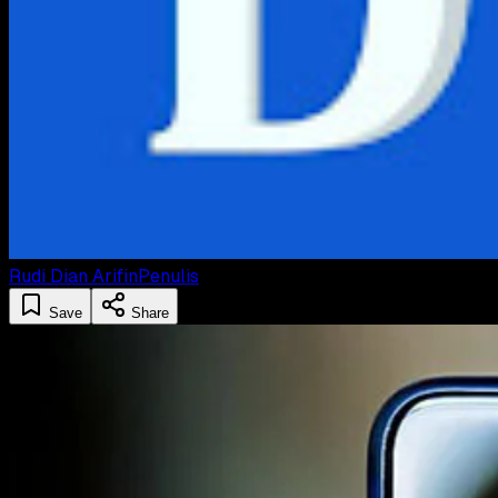
Rudi Dian Arifin
Penulis
Save
Share