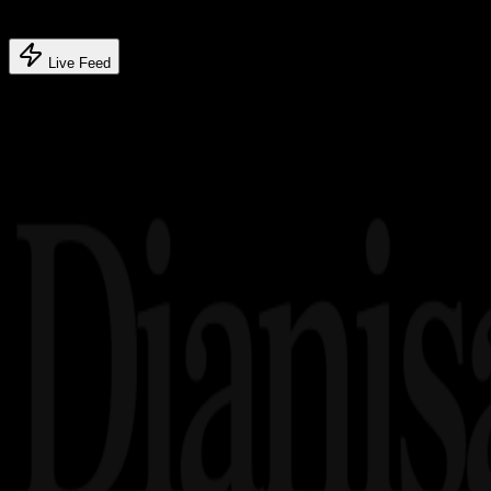
Latest feed's
Live Feed
Related article's