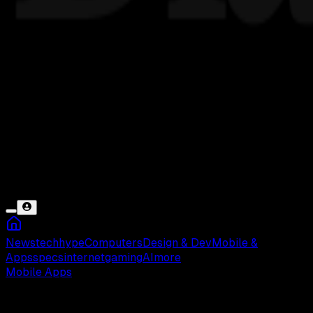
News
tech
hype
Computers
Design & Dev
Mobile &
Apps
specs
internet
gaming
AI
more
Mobile Apps
Jumat, 01 Mar 2019 15:33 WIB