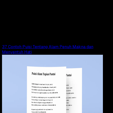
Pendidikan
09 OKT 2024
Pendidikan
43 Contoh Puisi Pendek Berbagai Tema,
Percintaan, Pendidikan, Alam
Elly Abriyanti Widyaningrum
Read Article
37 Contoh Puisi Tentang Alam Penuh Makna dan
Menyentuh Hati