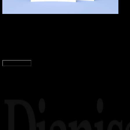
Pendidikan
09 OKT 2024
Pendidikan
29 Kumpulan Puisi Guru 4 Bait Penuh Makna
Tim Dianisa
Read Article
Load More