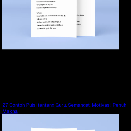
Pendidikan
09 OKT 2024
Pendidikan
37 Contoh Puisi Tentang Alam Penuh Makna da
Menyentuh Hati
Tim Dianisa
Read Article
27 Contoh Puisi tentang Guru, Semangat, Motivasi, Penuh
Makna