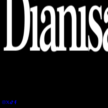
Dianisa is a simple yet feature-rich blog designed to share
insights, stories, and ideas with a modern touch.