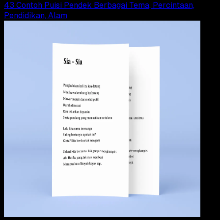
43 Contoh Puisi Pendek Berbagai Tema, Percintaan,
Pendidikan, Alam