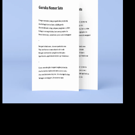
Pendidikan
09 OKT 2024
Pendidikan
27 Contoh Puisi tentang Guru, Semangat,
Motivasi, Penuh Makna