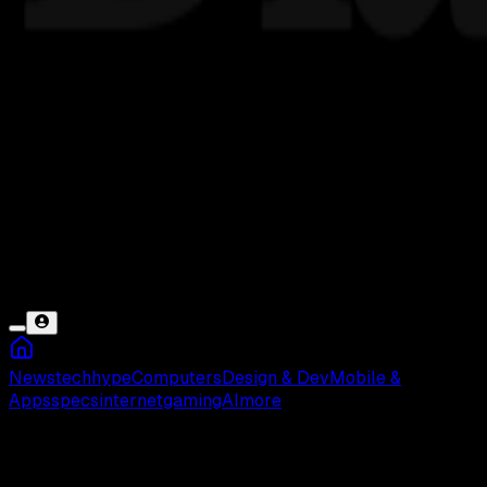
News
tech
hype
Computers
Design & Dev
Mobile &
Apps
specs
internet
gaming
AI
more
Puisi