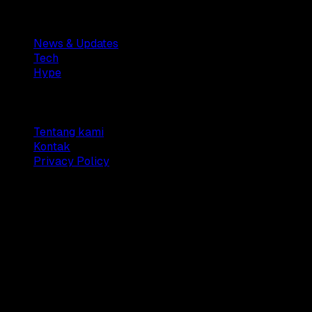
Sections
News & Updates
Tech
Hype
Company
Tentang kami
Kontak
Privacy Policy
© 2025 Dianisa. All rights reserved.
Made with ♥️️ from
Indonesia