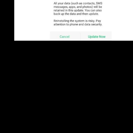
Silahkan tunggu sampai proses instalasi selesai. Dalam hal
ini jangan melakukan aktivitas apapun dan jangan
mematikan ponsel agar instalasi tidak terjadi kegagalan.
3. Flashing melalui Recovery Mode
Untuk anda yang mungkin tidak dapat masuk ke antarmuk
Realme, silahkan melakukan Flashing melalui Recovery
Mode. Sebelumnya, pastikan anda telah menyimpan
Firmware di Kartu SD.
Untuk masuk ke Recovery Mode, matikan ponsel Realme