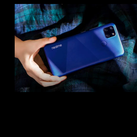
Dari daftar
Firmware
atau Stock ROM Realme dibawah ini,
pilih sesuai dengan tipe perangkat yang anda gunakan.
Stock tersebut saya ambil langsung dari situs resmi Realm
Apabila ada link yang rusak atau
download failed
, silahkan
informasikan melalui kolom komentar.