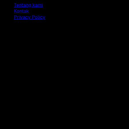
Tentang kami
Kontak
Privacy Policy
© 2025 Dianisa. All rights reserved.
Made with ♥️️ from
Indonesia