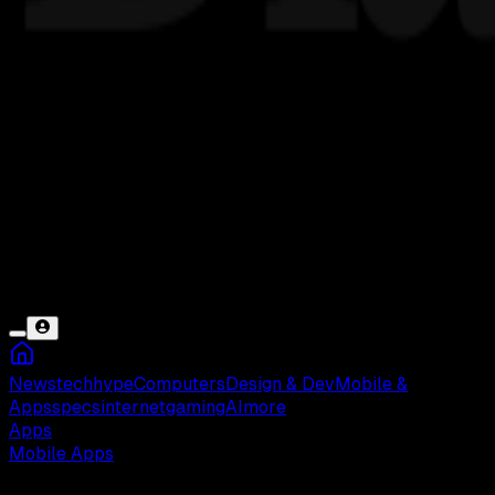
News
tech
hype
Computers
Design & Dev
Mobile &
Apps
specs
internet
gaming
AI
more
Apps
Mobile Apps
Selasa, 21 Feb 2023 19:12 WIB