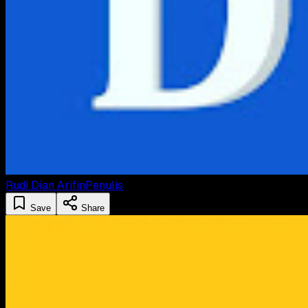
Rudi Dian Arifin
Penulis
Save
Share