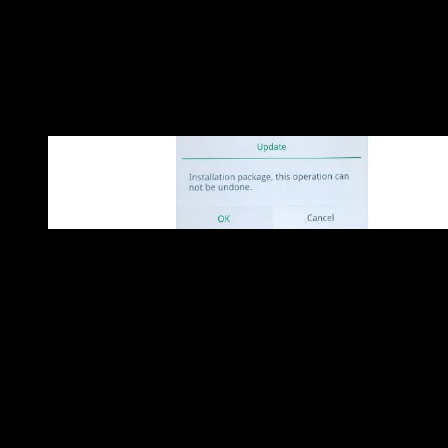
Kemudian temukan dan klik Firmware yang telah anda
simpan sebelumnya. Klik
OK
untuk konfirmasi dan mulai
melakukan Flashing. Silahkan tunggu sampai proses
Flashing selesai dilakukan.
Dalam proses ini, mohon untuk tidak melakukan aktivitas
apapun agar tidak terjadi kegagalan.
Lihat Juga :
Cara Masuk Recovery Mode Realme
Akhir kata,
Itulah daftar Firmware Realme yang bisa anda download
lengkap dengan panduan instalasinya. Flashing dapat