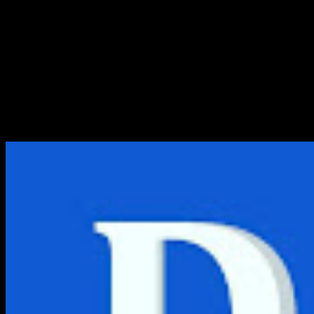
Download Firmware Realme
Semua Tipe Lengkap
Realme merupakan salah satu brand smartphone baru yan
muncul sekitar tahun 2018 yang lalu. Awalnya Realme
merupakan sub-merek dari OPPO...