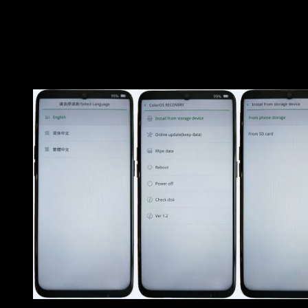
lalu tekan tombol
Power + Volume Down
secara
bersamaan, sampai nantinya masuk ke
Mode Pemulihan
.
Pilih bahasa yang diinginkan. Setelah itu, tap
Install from
storage device » From SD Card.