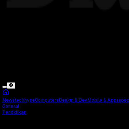
News
tech
hype
Computers
Design & Dev
Mobile & Apps
spec
General
Pendidikan
Rabu, 13 Des 2023 08:32 WIB