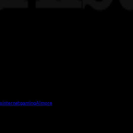
s
internet
gaming
AI
more