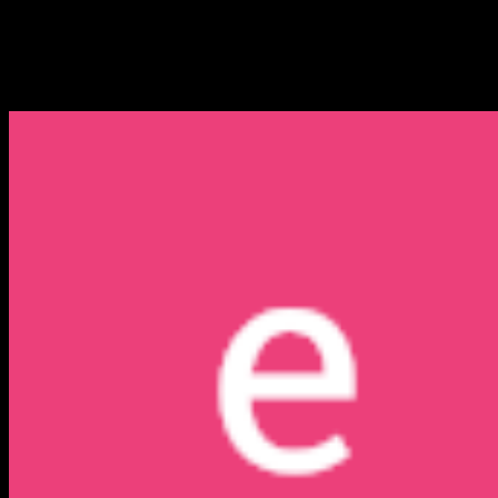
25 Contoh Dialog Bahasa In
Berikut kumpulan dialog Bahasa Inggris singkat beserta ar