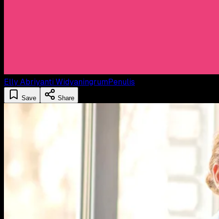
Elly Abriyanti Widyaningrum
Penulis
Save
Share