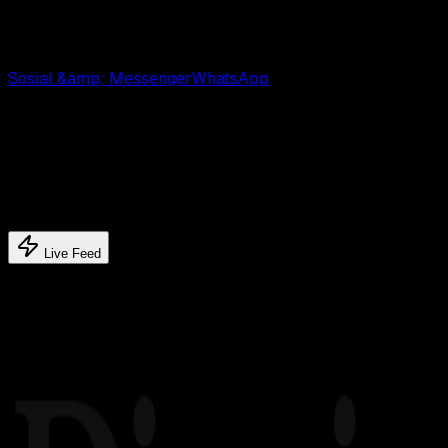
dan selamat mencoba !!
# TAGS:
Sosial &amp; Messenger
WhatsApp
Latest update
Latest feed's
Live Feed
Related article's