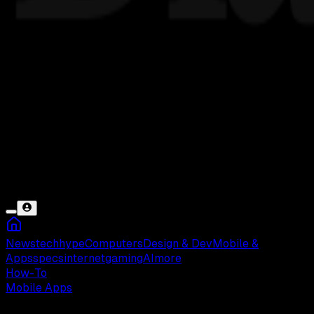
News
tech
hype
Computers
Design & Dev
Mobile &
Apps
specs
internet
gaming
AI
more
How-To
Mobile Apps
Senin, 19 Mar 2018 05:07 WIB