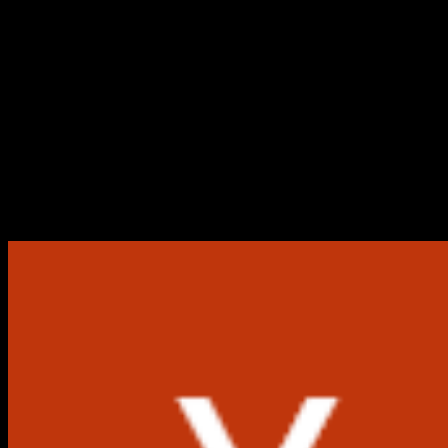
Cara Mengubah Font di
WhatsApp (Tanpa Root)
Mudah dan Cepat
Dianisa.com – Cara Mengubah Font di WhatApp Mudah da
Cepat. Belakangan ini banyak kita jumpai aplikasi chatting
yang banyak sekali...