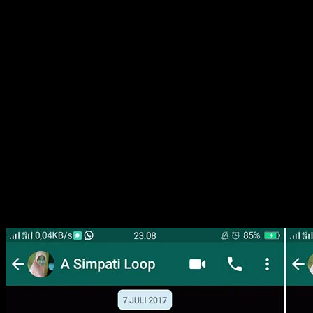
dari whatsapp?. Itu akan kita bahas disini :
1. Yang pertama perlu kita siapkan adalah aplikasi
whatsapp itu sendiri, lalu kita buka aplikasinya.
2. Selain mengggunakan huruf default dari smarthphone
kita bisa mengggunakan font FixedSys pada whatsapp.
3. Untuk mengubah font pada whatsapp, kita tidak
memerlukan aplikasi tambahan, yang dibutuhkan hanya
tiga buah tnda (`), tanpa tanda kurung di setiap awal dan
akhir tulisan kita.