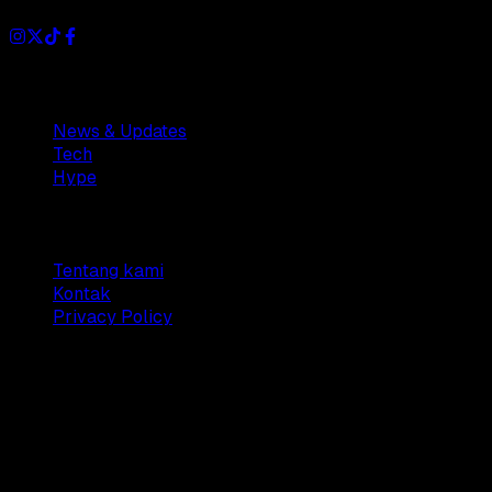
Sections
News & Updates
Tech
Hype
Company
Tentang kami
Kontak
Privacy Policy
© 2025 Dianisa. All rights reserved.
Made with ♥️️ from
Indonesia