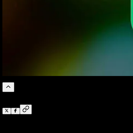
0
%
Reading Progress
Dianisa.com
– Cara Mengubah Font di WhatApp Mudah da
Cepat.
Belakangan ini banyak kita jumpai aplikasi chatting