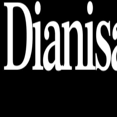
Dianisa is a simple yet feature-rich blog designed to share
insights, stories, and ideas with a modern touch.