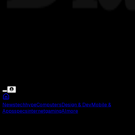
News
tech
hype
Computers
Design & Dev
Mobile &
Apps
specs
internet
gaming
AI
more
Cerpen