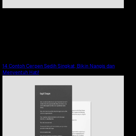
Pendidikan
09 OKT 2024
Pendidikan
8 Contoh Cerpen Tentang Ibu Singkat dan
Menyentuh Hati
Adella Eka Ridwanti
Read Article
14 Contoh Cerpen Sedih Singkat, Bikin Nangis dan
Menyentuh Hati!