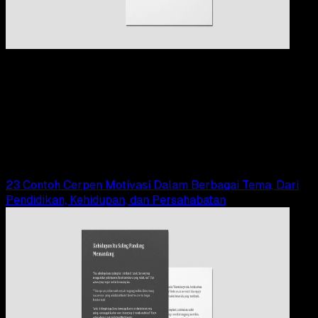
Pendidikan
09 OKT 2024
Pendidikan
17 Contoh Cerpen Kehidupan Sehari – Hari
Penuh Makna dan Inspiratif
Elly Abriyanti Widyaningrum
Read Article
23 Contoh Cerpen Motivasi Dalam Berbagai Tema, Dari
Pendidikan, Kehidupan, dan Persahabatan