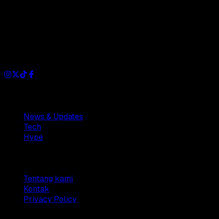
Dianisa is a simple yet feature-rich blog designed to share
insights, stories, and ideas with a modern touch.
Sections
News & Updates
Tech
Hype
Company
Tentang kami
Kontak
Privacy Policy
© 2025 Dianisa. All rights reserved.
Made with ♥️️ from