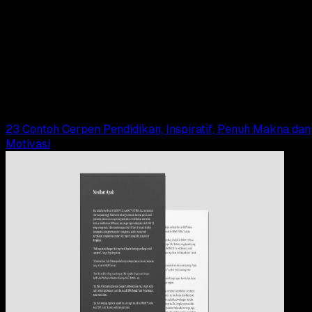
Pendidikan
24 OKT 2024
Pendidikan
Pengertian Cerpen, Struktur, Fungsi, Ciri – Ciri,
Jenis, dan Contoh!
Adella Eka Ridwanti
Read Article
23 Contoh Cerpen Pendidikan, Inspiratif, Penuh Makna dan
Motivasi