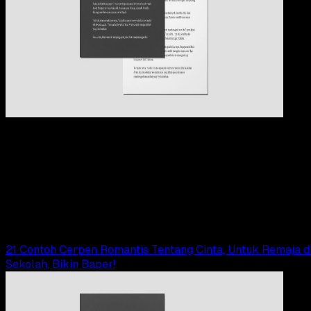
Pendidikan
09 OKT 2024
Pendidikan
23 Contoh Cerpen Pendidikan, Inspiratif, Penuh
Makna dan Motivasi
Elly Abriyanti Widyaningrum
Read Article
21 Contoh Cerpen Romantis Tentang Cinta, Untuk Remaja d
Sekolah, Bikin Baper!