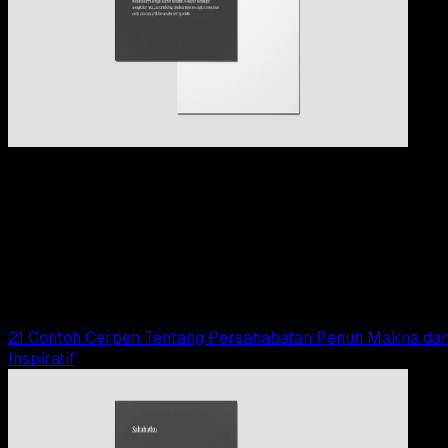
Pendidikan
09 OKT 2024
Pendidikan
10 Contoh Cerpen Tentang Diri Sendiri Singkat
dan Menarik
Adella Eka Ridwanti
Read Article
21 Contoh Cerpen Tentang Persahabatan Penuh Makna da
Inspiratif