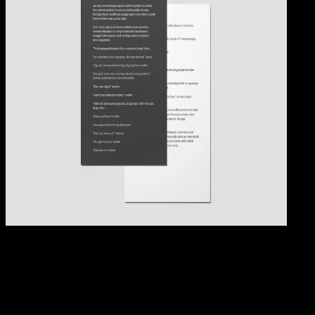
Pendidikan
09 OKT 2024
Pendidikan
21 Contoh Cerpen Tentang Persahabatan Penu
Makna dan Inspiratif