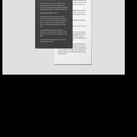
Pendidikan
09 OKT 2024
Pendidikan
23 Contoh Cerpen Motivasi Dalam Berbagai
Tema, Dari Pendidikan, Kehidupan, dan
Persahabatan
Elly Abriyanti Widyaningrum
Read Article