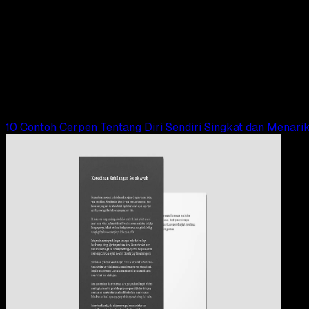
Pendidikan
09 OKT 2024
Pendidikan
25 Contoh Cerpen Singkat Terbaik Berbagai
Tema Beserta Strukturnya
Tim Dianisa
Read Article
10 Contoh Cerpen Tentang Diri Sendiri Singkat dan Menari