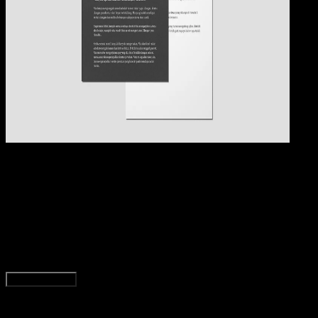
Pendidikan
09 OKT 2024
Pendidikan
14 Contoh Cerpen Sedih Singkat, Bikin Nangis
dan Menyentuh Hati!
Elly Abriyanti Widyaningrum
Read Article
Load More