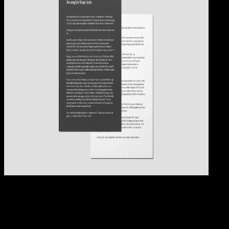
Pendidikan
09 OKT 2024
Pendidikan
21 Contoh Cerpen Romantis Tentang Cinta,
Untuk Remaja di Sekolah, Bikin Baper!