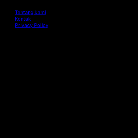
Tentang kami
Kontak
Privacy Policy
© 2025 Dianisa. All rights reserved.
Made with ♥️️ from
Indonesia