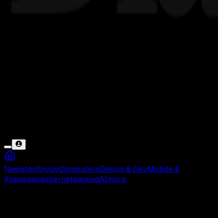
News
tech
hype
Computers
Design & Dev
Mobile &
Apps
specs
internet
gaming
AI
more
Pemasaran