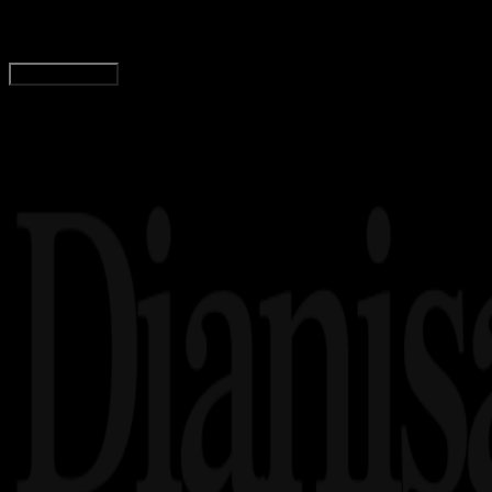
Adella Eka Ridwanti
Read Article
Load More