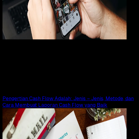
Internet
08 JUL 2025
Internet
5 Tips Mudah Menggunakan SMM Panel Khusus
Pemula
Wahyu Setia Bintara
Read Article
Pengertian Cash Flow Adalah: Jenis – Jenis, Metode, dan
Cara Membuat Laporan Cash Flow yang Baik