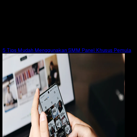
22 MEI 2026
SEO
Conversational Marketing: Tren Masa Depan
Pemasaran Digital Indonesia
Rudi Dian Arifin
Read Article
5 Tips Mudah Menggunakan SMM Panel Khusus Pemula