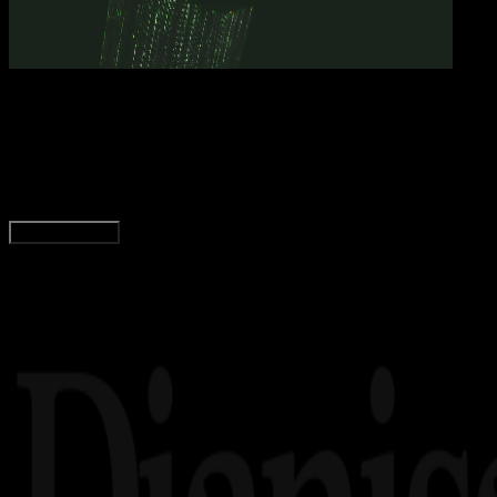
Comp
13 DES 2023
Computers
Pengertian Enkripsi – Sejarah, Manfaat, Jenis,
Adella Eka Ridwanti
Read Article
Load More