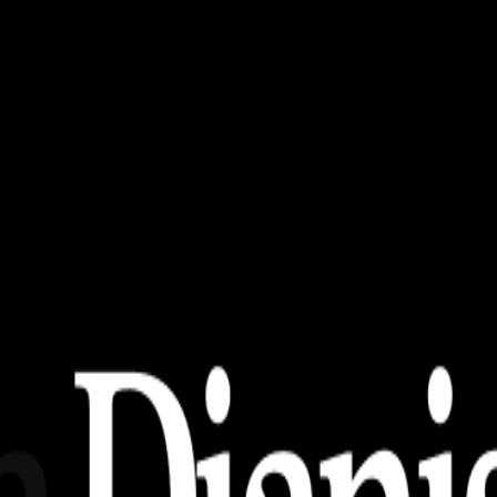
uters
 Kelebihan, dan Kekurangan