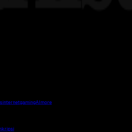
s
internet
gaming
AI
more
nkripsi