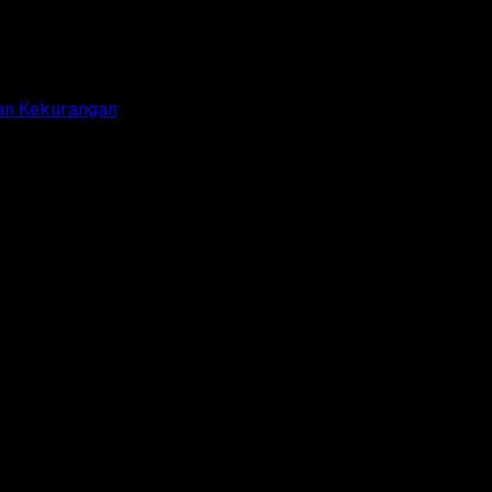
ya dengan Enkripsi
 dan Kekurangan