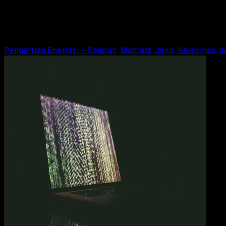
Pengertian Dekripsi – Tujuan, dan Perbedaann
Adella Eka Ridwanti
Read Article
Pengertian Enkripsi – Sejarah, Manfaat, Jenis, Kelebihan,