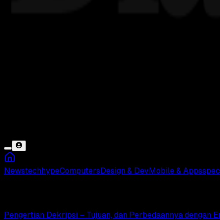
News
tech
hype
Computers
Design & Dev
Mobile & Apps
spec
Chipertext
Pengertian Dekripsi – Tujuan, dan Perbedaannya dengan E