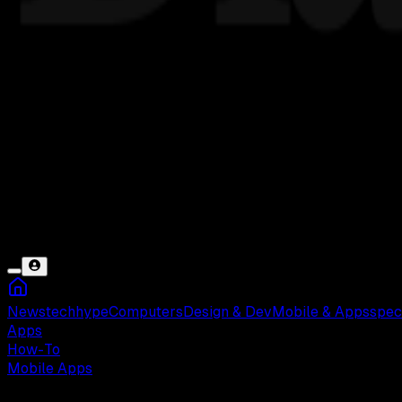
News
tech
hype
Computers
Design & Dev
Mobile & Apps
spec
Apps
How-To
Mobile Apps
Selasa, 23 Jul 2024 01:15 WIB