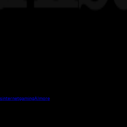
s
internet
gaming
AI
more