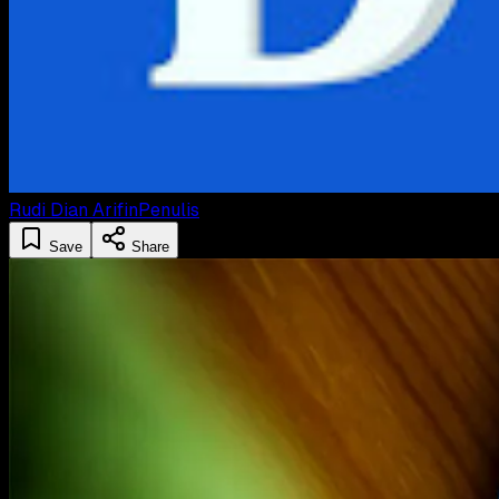
Rudi Dian Arifin
Penulis
Save
Share