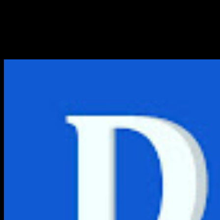
Panduan Lengkap Pakai Cha
Ketahui panduan lengkap dan mudah menggunakan chatbot 