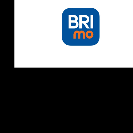
Catatan
: Logo yang kami bagikan adalah versi transparan
yang mudah digunakan untuk berbagai kebutuhan dan tida
perlu di edit ulang. Anda dapat memilih tipe file logo sesuai
keinginan dan kebutuhan Anda.
Klik tombol
Download
untuk mengunduh logo. Anda akan
dialihkan ke halaman download, dan logo akan terunduh
secara otomatis.