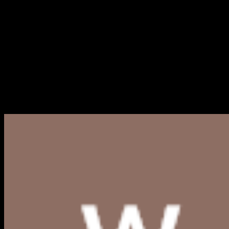
Jumat, 23 Mei 2025 08:27 WIB
Logo BRIMO PNG, CDR, AI,
EPS, SVG (Free Download)
Berikut kami bagikan link download logo BRIMO PNG, CDR
AI, EPS, SVG terbaru yang bisa Anda akses dan gunakan
secara...