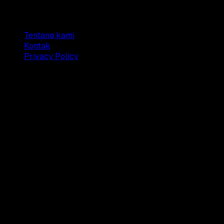
Company
Tentang kami
Kontak
Privacy Policy
© 2025 Dianisa. All rights reserved.
Made with ♥️️ from
Indonesia