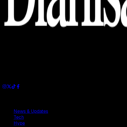
Dianisa is a simple yet feature-rich blog designed to share
insights, stories, and ideas with a modern touch.
Sections
News & Updates
Tech
Hype