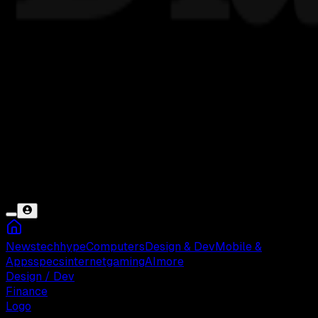
News
tech
hype
Computers
Design & Dev
Mobile &
Apps
specs
internet
gaming
AI
more
Design / Dev
Finance
Logo