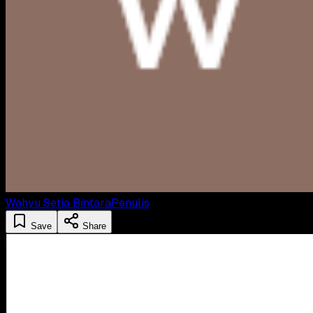
Wahyu Setia Bintara
Penulis
Save
Share