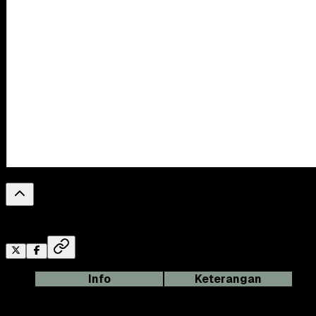
0
%
Reading Progress
Info
Keterangan
Nama
BRIMO
Kategori
Jasa Keuangan (Bank)