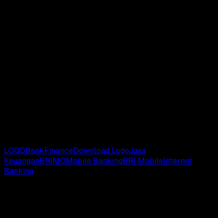
Download Logo Versi PNG
Download Logo Versi CDR
Download Logo Versi AI
Download Logo Versi EPS
Download Logo Versi SVG
Catatan
: Kami mengumpulkan logo dari berbagai sumber,
apabila terjadi kesalahan dari logo yang kami bagikan, And
bisa sampaikan melalui kolom komentar yang tersedia di
bawah ini.
# TAGS:
LOGO
Bank
Finance
Download Logo
Jasa
Keuangan
BRIMO
Mobile Banking
BRI Mobile
Internet
Banking
Latest update