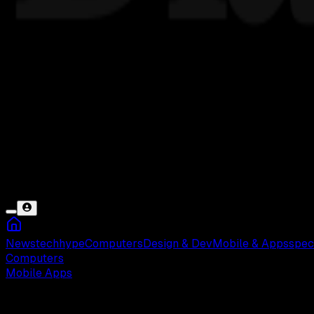
News
tech
hype
Computers
Design & Dev
Mobile & Apps
spec
Computers
Mobile Apps
Selasa, 16 Jan 2018 18:45 WIB