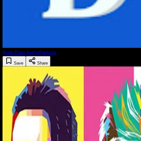
Rudi Dian Arifin
Penulis
Save
Share