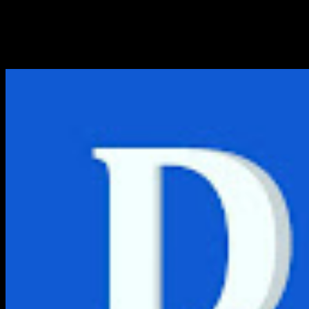
Teknik Dasar Dalam Membu
Dianisa.com – Teknik Dasar Yang Harus Di Pelajari Dala