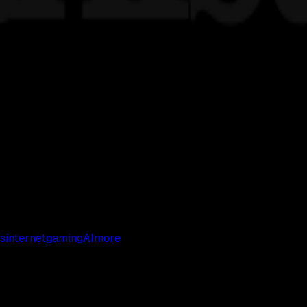
s
internet
gaming
AI
more