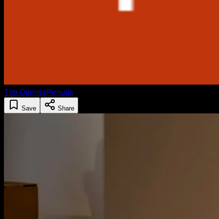
Tim Dianisa
Penulis
Save
Share