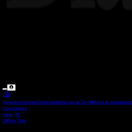
News
tech
hype
Computers
Design & Dev
Mobile & Apps
spec
Computers
How-To
Office Tips
Jumat, 01 Nov 2024 08:42 WIB