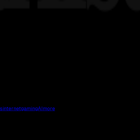
s
internet
gaming
AI
more