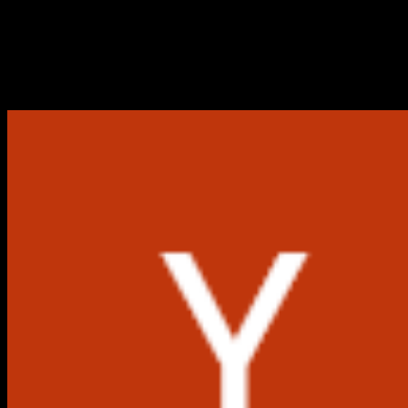
6 Cara Aktivasi Microsoft O
Ketahui bagaimana cara mengaktivasi Microsoft Office 20