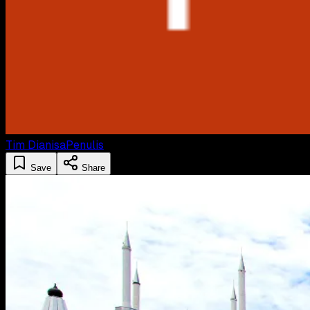
Tim Dianisa
Penulis
Save
Share