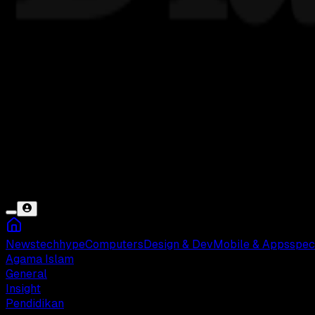
News
tech
hype
Computers
Design & Dev
Mobile & Apps
spec
Agama Islam
General
Insight
Pendidikan