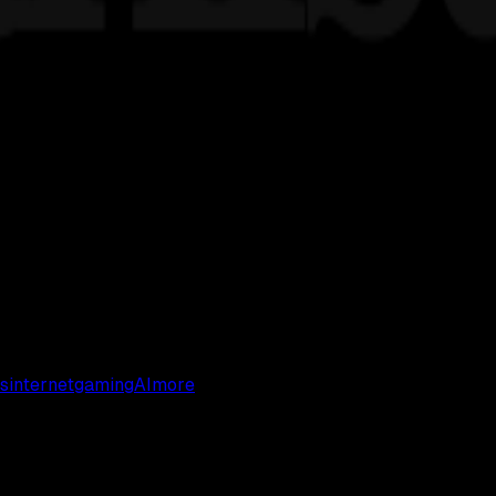
s
internet
gaming
AI
more