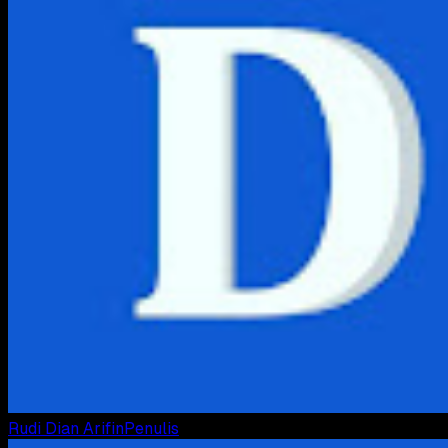
Rudi Dian Arifin
Penulis