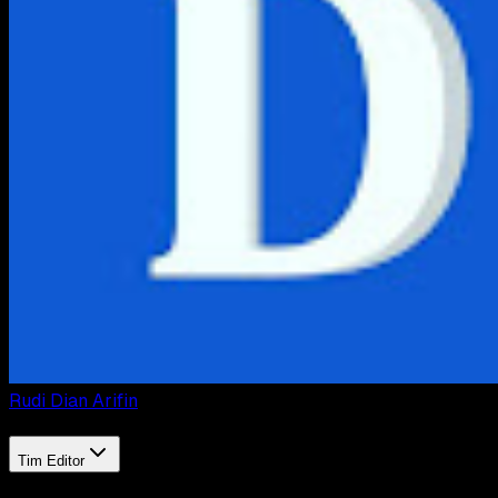
Rudi Dian Arifin
Penulis
Tim Editor