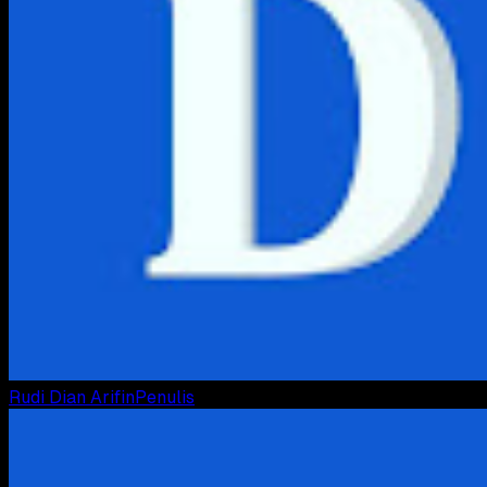
Rudi Dian Arifin
Penulis