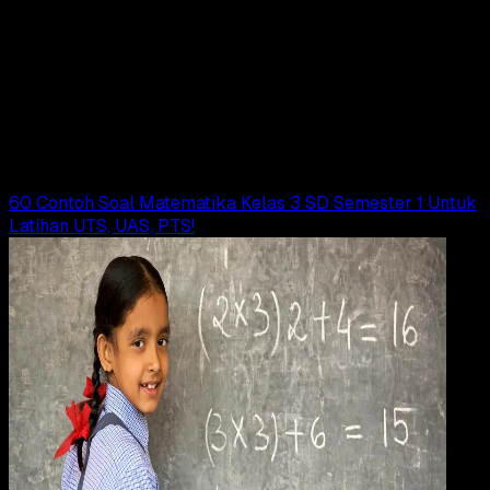
Pendidikan
24 OKT 2024
Pendidikan
60 Contoh Soal Matematika Kelas 5 SD
Semester 2 Beserta Kunci Jawabannya
Adella Eka Ridwanti
Read Article
60 Contoh Soal Matematika Kelas 3 SD Semester 1 Untuk
Latihan UTS, UAS, PTS!