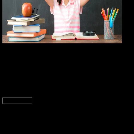
Pendidikan
09 OKT 2024
Pendidikan
50 Contoh Soal Bahasa Indonesia Kelas 1 SD
Beserta Kunci Jawaban
Adella Eka Ridwanti
Read Article
Load More