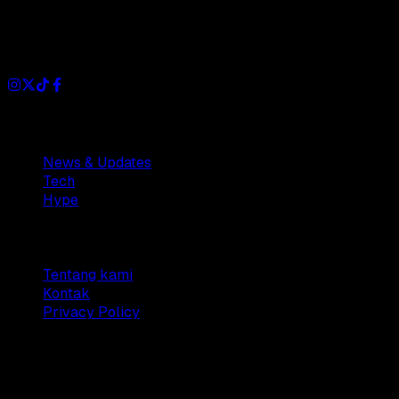
Dianisa is a simple yet feature-rich blog designed to share
insights, stories, and ideas with a modern touch.
Sections
News & Updates
Tech
Hype
Company
Tentang kami
Kontak
Privacy Policy
© 2025 Dianisa. All rights reserved.
Made with ♥️️ from
Indonesia