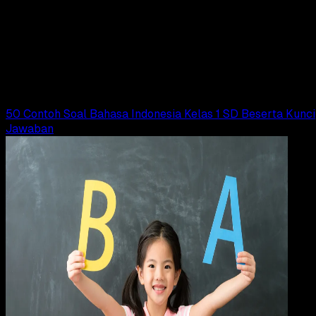
24 OKT 2024
Pendidikan
64 Contoh Soal UAS Matematika Kelas 2 SD
Beserta Kunci Jawabannya
Adella Eka Ridwanti
Read Article
50 Contoh Soal Bahasa Indonesia Kelas 1 SD Beserta Kunci
Jawaban