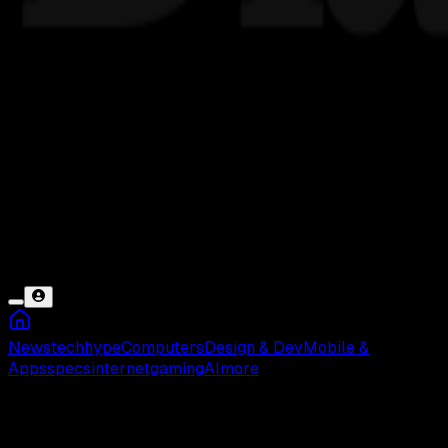
News
tech
hype
Computers
Design & Dev
Mobile &
Apps
specs
internet
gaming
AI
more
UTS