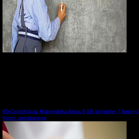
Pendidikan
24 OKT 2024
Pendidikan
60 Contoh Soal Matematika Kelas 3 SD
Semester 1 Untuk Latihan UTS, UAS, PTS!
Adella Eka Ridwanti
Read Article
60 Contoh Soal Matematika Kelas 5 SD Semester 1 Besert
Kunci Jawabannya