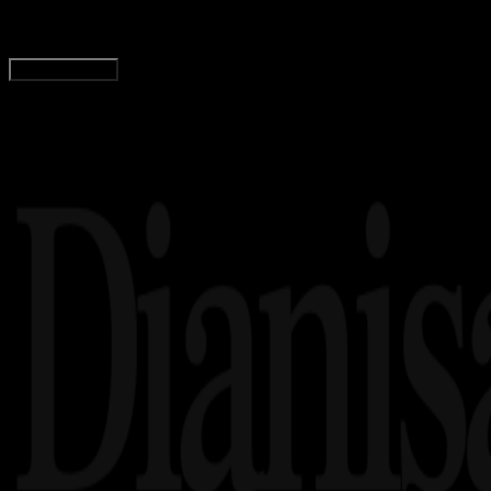
Adella Eka Ridwanti
Read Article
Load More