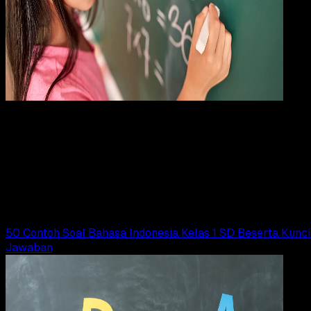
Pendidikan
24 OKT 2024
Pendidikan
64 Contoh Soal UAS Matematika Kelas 2 SD
Beserta Kunci Jawabannya
Adella Eka Ridwanti
Read Article
50 Contoh Soal Bahasa Indonesia Kelas 1 SD Beserta Kunci
Jawaban