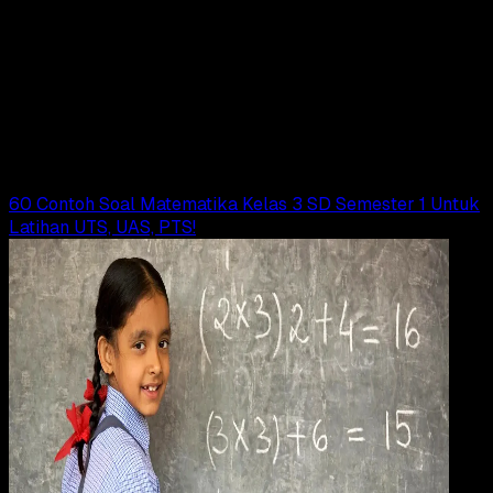
Pendidikan
24 OKT 2024
Pendidikan
60 Contoh Soal Matematika Kelas 5 SD
Semester 2 Beserta Kunci Jawabannya
Adella Eka Ridwanti
Read Article
60 Contoh Soal Matematika Kelas 3 SD Semester 1 Untuk
Latihan UTS, UAS, PTS!