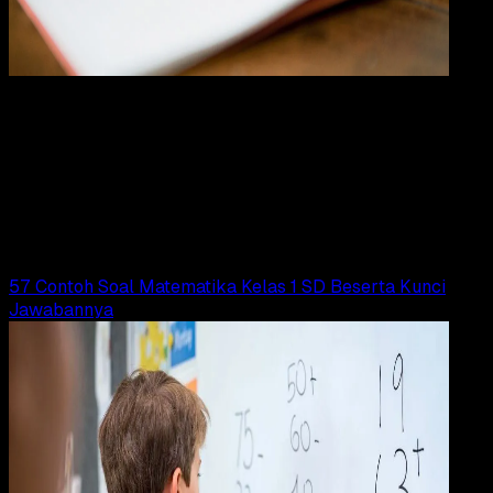
Pendidikan
24 OKT 2024
Pendidikan
60 Contoh Soal Matematika Kelas 5 SD
Semester 1 Beserta Kunci Jawabannya
Adella Eka Ridwanti
Read Article
57 Contoh Soal Matematika Kelas 1 SD Beserta Kunci
Jawabannya