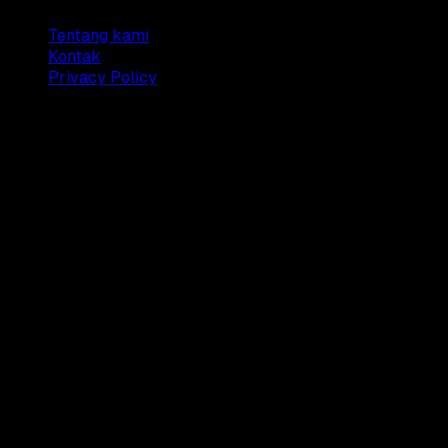
Tentang kami
Kontak
Privacy Policy
© 2025 Dianisa. All rights reserved.
Made with ♥️️ from
Indonesia