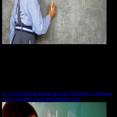
Pendidikan
24 OKT 2024
Pendidikan
60 Contoh Soal Matematika Kelas 3 SD
Semester 1 Untuk Latihan UTS, UAS, PTS!
Adella Eka Ridwanti
Read Article
67 Contoh Soal Matematika Kelas 3 Semester 2 Beserta
Kunci Jawaban Untuk Menghadapi UAS!