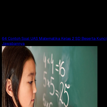
24 OKT 2024
Pendidikan
60 Contoh Soal Matematika Kelas 6 SD
Semester 1 Beserta Kunci Jawabannya
Adella Eka Ridwanti
Read Article
64 Contoh Soal UAS Matematika Kelas 2 SD Beserta Kunci
Jawabannya