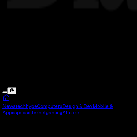
News
tech
hype
Computers
Design & Dev
Mobile &
Apps
specs
internet
gaming
AI
more
UAS