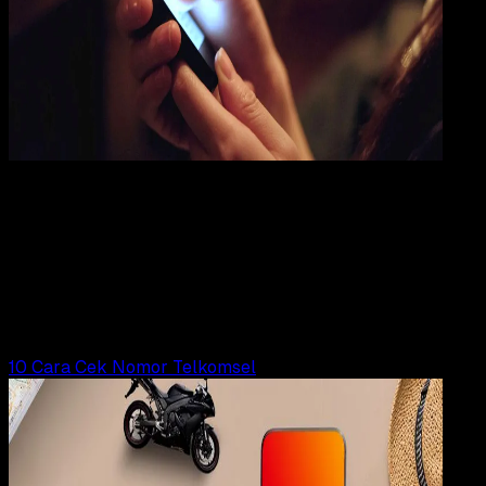
Digit
Payment
03 MAR 2024
Digital Payment
5 Cara Transfer Pulsa Telkomsel via SMS, USS
dan MyTelkomsel Terbaru
Wahyu Setia Bintara
Read Article
10 Cara Cek Nomor Telkomsel