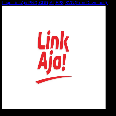
Logo LinkAja PNG, CDR, AI, EPS, SVG (Free Download)
Design / Dev