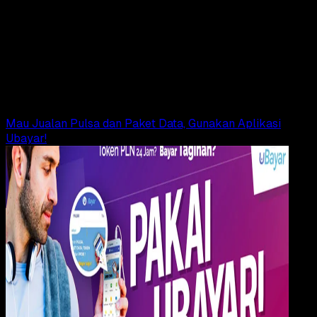
18 JUL 2018
Digital Payment
Cara Cek Pulsa Telkomsel Lengkap dan Terbar
2018
Rudi Dian Arifin
Read Article
Mau Jualan Pulsa dan Paket Data, Gunakan Aplikasi
Ubayar!