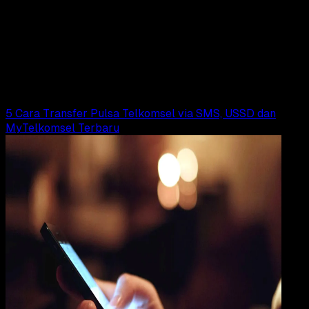
22 MEI 2025
Design / Dev
Logo LinkAja PNG, CDR, AI, EPS, SVG (Free
Download)
Rudi Dian Arifin
Read Article
5 Cara Transfer Pulsa Telkomsel via SMS, USSD dan
MyTelkomsel Terbaru