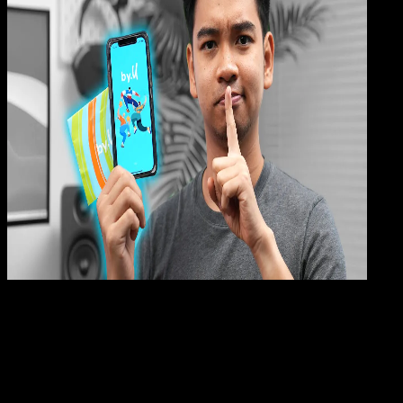
Digit
Payment
07 OKT 2023
Digital Payment
Harga Paket Internet by.U Terbaru
Agung Wijaya