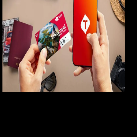
Digit
Payment
09 FEB 2024
Digital Payment
10 Cara Cek Nomor Telkomsel
Adella Eka Ridwanti
Read Article