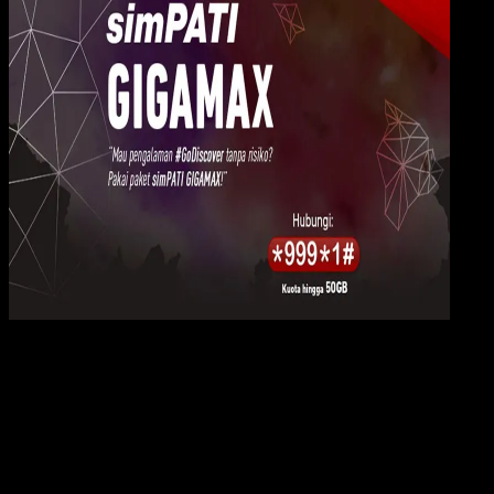
Digit
Payment
06 MEI 2018
Digital Payment
5 Keuntungan dari Paket Internet simPATI
GIGAMAX
Rudi Dian Arifin