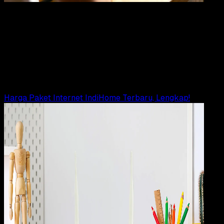
To
17 JAN 2024
How-To
5 Cara Membuka Situs Yang di Blokir Dengan
dan Tanpa Aplikasi
Rendy Rizaldy
Read Article
Harga Paket Internet IndiHome Terbaru, Lengkap!