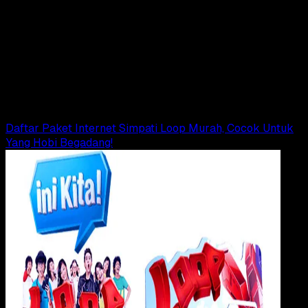
Payment
24 OKT 2017
Digital Payment
Cara Cek Nomor HP dan Kuota Internet
Telkomsel/Simpati
Rudi Dian Arifin
Read Article
Daftar Paket Internet Simpati Loop Murah, Cocok Untuk
Yang Hobi Begadang!