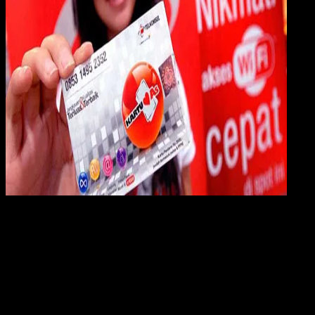
Digit
Payment
18 JUL 2018
Digital Payment
Cara Cek Kuota Internet Telkomsel Mudah dan
Cepat
Rudi Dian Arifin
Read Article