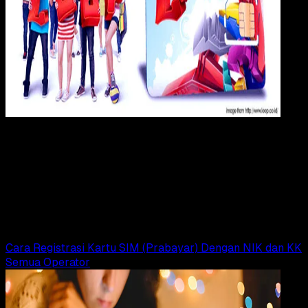
Digit
Payment
24 OKT 2017
Digital Payment
Daftar Paket Internet Simpati Loop Murah,
Cocok Untuk Yang Hobi Begadang!
Rudi Dian Arifin
Read Article
Cara Registrasi Kartu SIM (Prabayar) Dengan NIK dan KK
Semua Operator