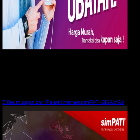
Apps
10 MEI 2018
Apps
Mau Jualan Pulsa dan Paket Data, Gunakan
Aplikasi Ubayar!
Rudi Dian Arifin
Read Article
5 Keuntungan dari Paket Internet simPATI GIGAMAX