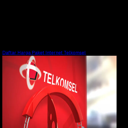
Payment
01 AGS 2023
Digital Payment
0813 Kartu Apa? Penasaran, Ternyata ini
Jawabannya!
Adella Eka Ridwanti
Read Article
Daftar Harga Paket Internet Telkomsel