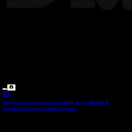
News
tech
hype
Computers
Design & Dev
Mobile &
Apps
specs
internet
gaming
AI
more
Telkomsel