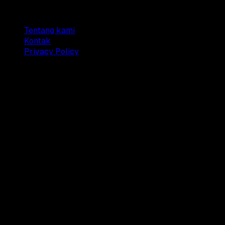
Company
Tentang kami
Kontak
Privacy Policy
© 2025 Dianisa. All rights reserved.
Made with ♥️️ from
Indonesia