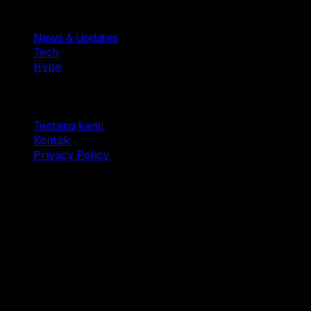
Sections
News & Updates
Tech
Hype
Company
Tentang kami
Kontak
Privacy Policy
© 2025 Dianisa. All rights reserved.
Made with ♥️️ from
Indonesia