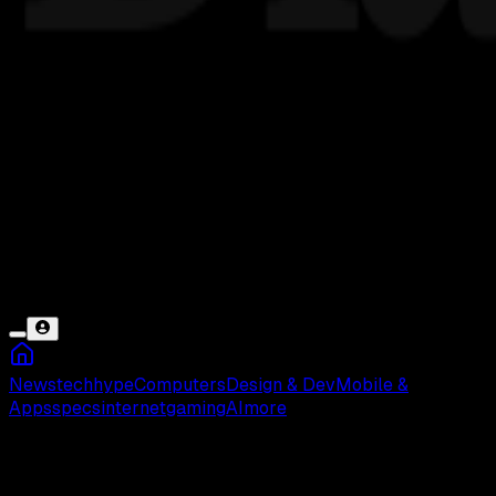
News
tech
hype
Computers
Design & Dev
Mobile &
Apps
specs
internet
gaming
AI
more
Prompt