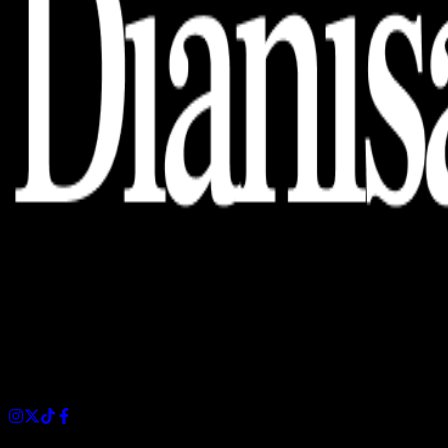
Dianisa is a simple yet feature-rich blog designed to share
insights, stories, and ideas with a modern touch.