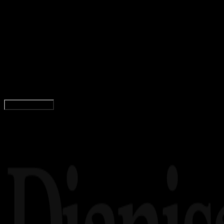
Artificial Intelligence
09 JUN 2026
Artificial Intelligence
Panduan Menggunakan Alat AI Gratis untuk
Membuat Konten yang Lebih Orisinal dan
Berkualitas Tinggi
Rudi Dian Arifin
Read Article
Load More