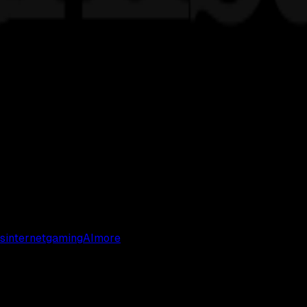
s
internet
gaming
AI
more