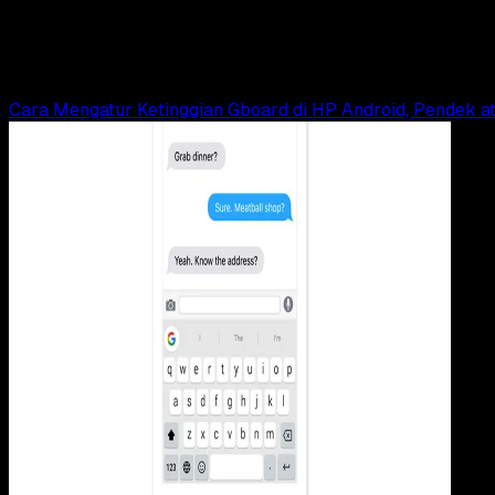
12 Jenis – Jenis Keyboard pada Komputer
Agung Wijaya
Read Article
Cara Mengatur Ketinggian Gboard di HP Android, Pendek at