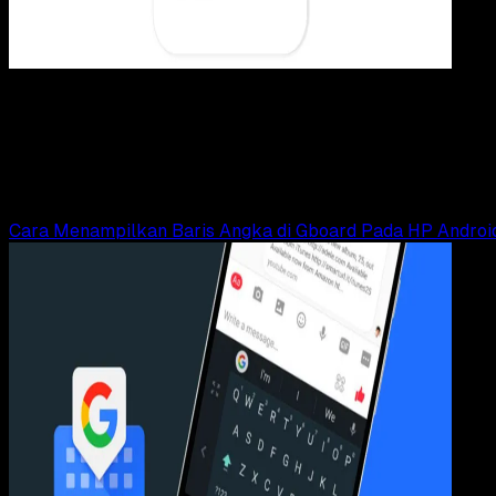
Mobi
22 JUN 2018
Mobile Apps
Cara Mengatur Ketinggian Gboard di HP Android
Rudi Dian Arifin
Read Article
Cara Menampilkan Baris Angka di Gboard Pada HP Androi