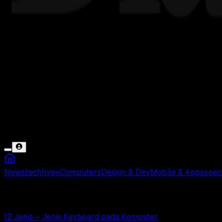
News
tech
hype
Computers
Design & Dev
Mobile & Apps
spec
Papan Ketik
12 Jenis – Jenis Keyboard pada Komputer