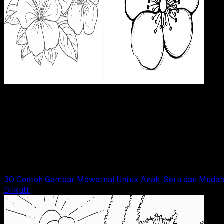
Pendidikan
23 OKT 2024
Pendidikan
30 Contoh Gambar Mewarnai Bunga, Mudah
untuk Anak TK, SD, SMP!
Tim Dianisa
Read Article
30 Contoh Gambar Mewarnai Untuk Anak, Seru dan Muda
Diikuti!