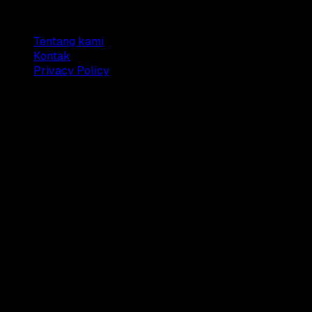
Company
Tentang kami
Kontak
Privacy Policy
© 2025 Dianisa. All rights reserved.
Made with ♥️️ from
Indonesia