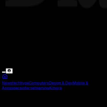
News
tech
hype
Computers
Design & Dev
Mobile &
Apps
specs
internet
gaming
AI
more
Mewarnai