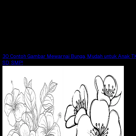
Pendidikan
23 OKT 2024
Pendidikan
30 Contoh Gambar Mewarnai Doraemon, Mudah
untuk Anak!
Tim Dianisa
Read Article
30 Contoh Gambar Mewarnai Bunga, Mudah untuk Anak TK
SD, SMP!