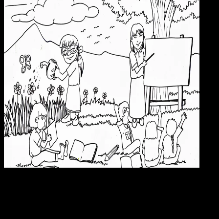
Pendidikan
23 OKT 2024
Pendidikan
30 Contoh Gambar Mewarnai Untuk Anak, Seru
dan Mudah Diikuti!