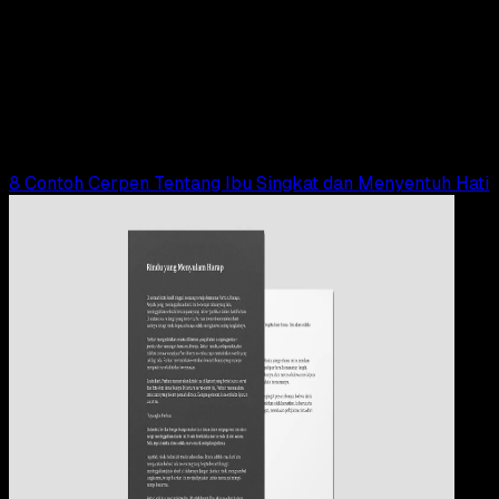
09 OKT 2024
Pendidikan
10 Contoh Cerpen Tentang Diri Sendiri Singkat
dan Menarik
Adella Eka Ridwanti
Read Article
8 Contoh Cerpen Tentang Ibu Singkat dan Menyentuh Hati