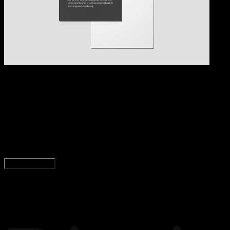
Pendidikan
09 OKT 2024
Pendidikan
8 Contoh Cerpen Tentang Ibu Singkat dan
Menyentuh Hati
Adella Eka Ridwanti
Read Article
Load More