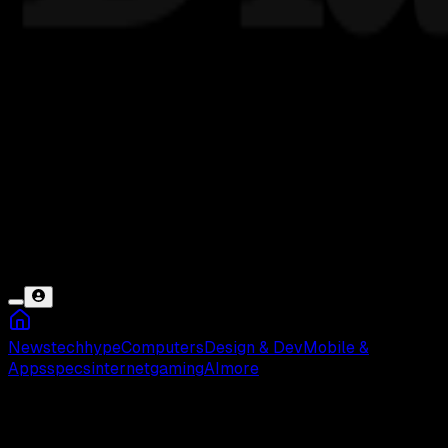
News
tech
hype
Computers
Design & Dev
Mobile &
Apps
specs
internet
gaming
AI
more
Cerpen Singkat