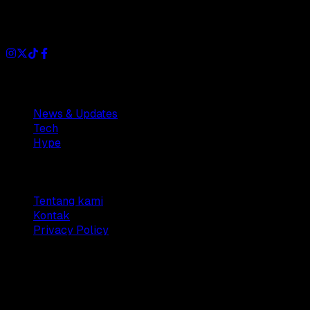
Dianisa is a simple yet feature-rich blog designed to share
insights, stories, and ideas with a modern touch.
Sections
News & Updates
Tech
Hype
Company
Tentang kami
Kontak
Privacy Policy
© 2025 Dianisa. All rights reserved.
Made with ♥️️ from
Indonesia