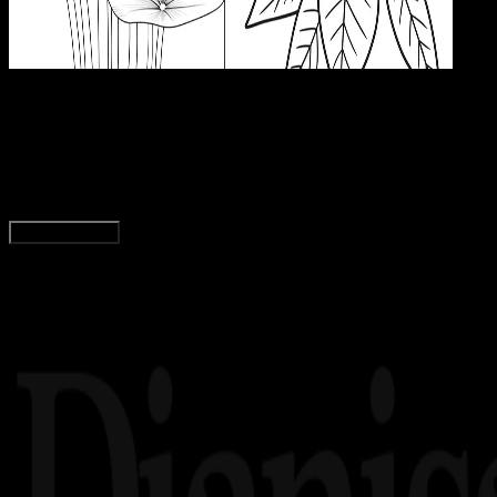
Pend
23 OKT 2024
Pendidikan
31 Gambar Sketsa Bunga Simple dan Cantik, Mud
Yunita Setiyaningsih
Read Article
Load More