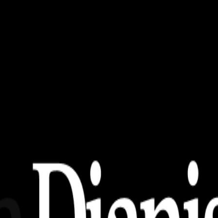
idikan
ah Ditiru Anak TK, SD, SMP!