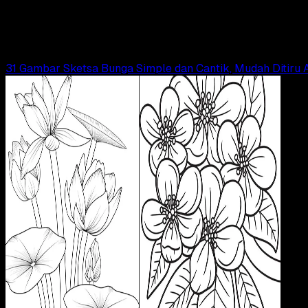
30 Contoh Gambar Mewarnai Bunga, Mudah untu
Tim Dianisa
Read Article
31 Gambar Sketsa Bunga Simple dan Cantik, Mudah Ditiru 