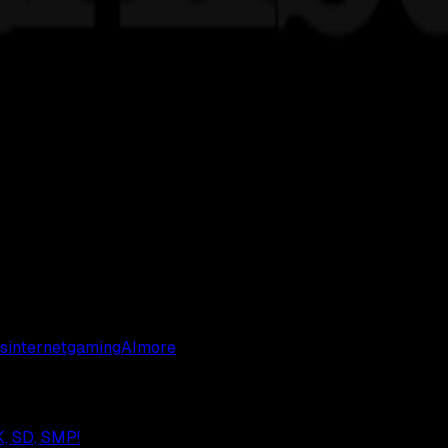
s
internet
gaming
AI
more
, SD, SMP!