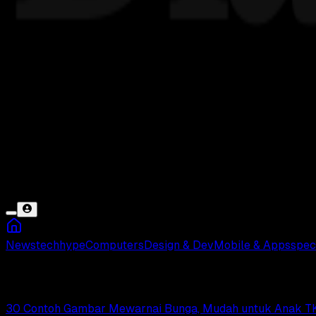
News
tech
hype
Computers
Design & Dev
Mobile & Apps
spec
Bunga
30 Contoh Gambar Mewarnai Bunga, Mudah untuk Anak TK