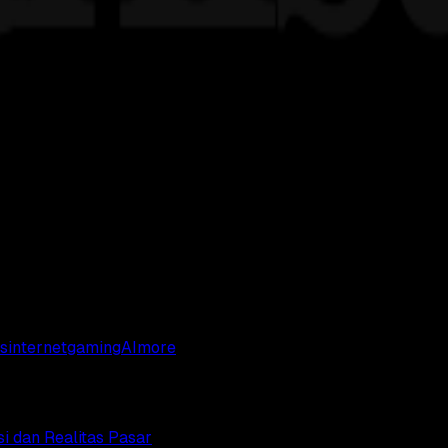
s
internet
gaming
AI
more
si dan Realitas Pasar