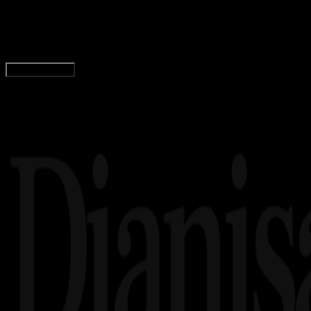
Cara Meluncurkan Aplikasi Pasar Prediksi dari 
Rudi Dian Arifin
Read Article
Load More