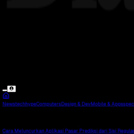
News
tech
hype
Computers
Design & Dev
Mobile & Apps
spec
Aplikasi Pasar Prediksi
Cara Meluncurkan Aplikasi Pasar Prediksi dari Sisi Regula