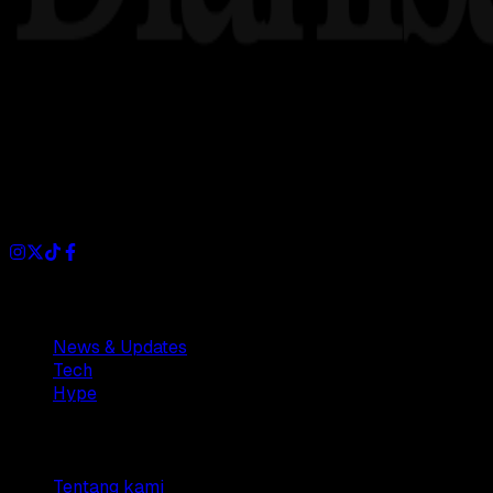
Dianisa is a simple yet feature-rich blog designed to share i
Sections
News & Updates
Tech
Hype
Company
Tentang kami