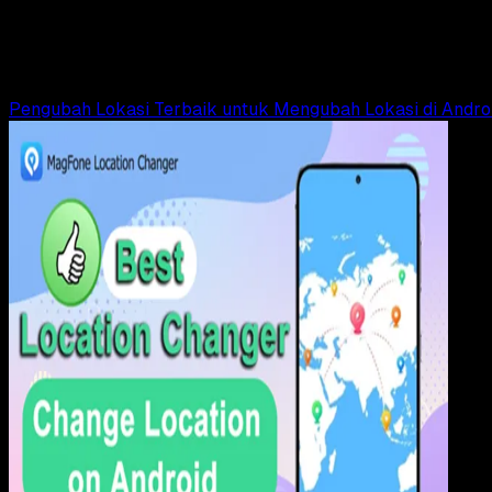
Aplikasi Web vs. APK Asli (Native): Biaya Ter
Rudi Dian Arifin
Read Article
Pengubah Lokasi Terbaik untuk Mengubah Lokasi di Andro