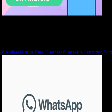
Apps
28 AGS 2025
Apps
Pengubah Lokasi Terbaik untuk Mengubah Lokas
Wahyu Setia Bintara
Read Article
6 Aplikasi Hapus Data (Cleaner) WhatsApp, Cepat dan Ring