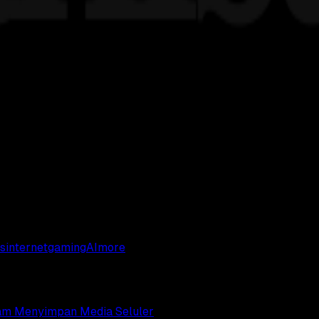
s
internet
gaming
AI
more
alam Menyimpan Media Seluler