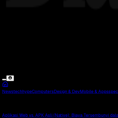
News
tech
hype
Computers
Design & Dev
Mobile & Apps
spec
Aplikasi Android
Aplikasi Web vs. APK Asli (Native): Biaya Tersembunyi d