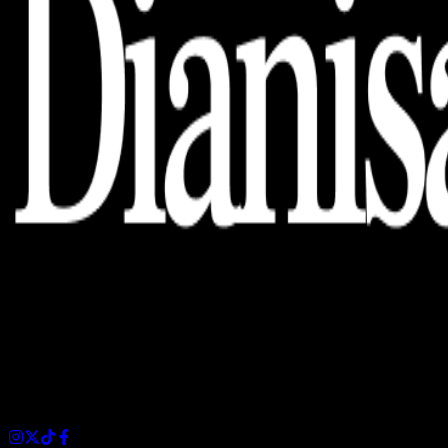
Dianisa is a simple yet feature-rich blog designed to share
insights, stories, and ideas with a modern touch.