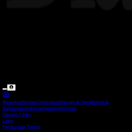
News
tech
hype
Computers
Design & Dev
Mobile &
Apps
specs
internet
gaming
AI
more
Design / Dev
Logo
Perguruan Tinggi