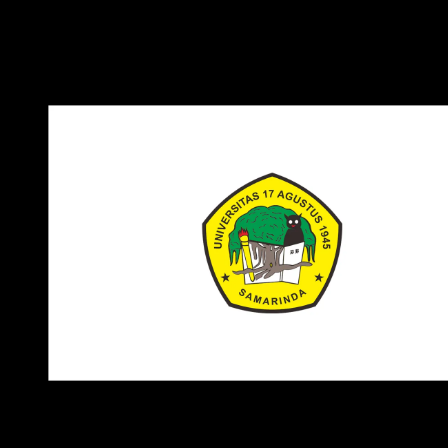
juga memiliki laboratorium dan praktik untuk mendukung
kegiatan akademik dan penelitian.
Download Logo UNTAG Samarinda PNG, CDR, AI, EPS, SVG
Catatan
: Logo yang kami bagikan adalah versi transparan
yang mudah digunakan untuk berbagai kebutuhan dan tida