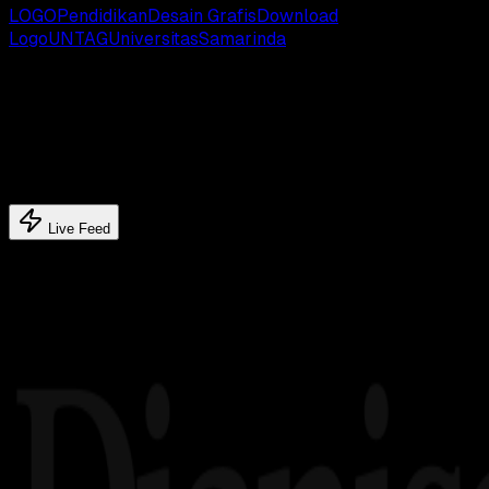
LOGO
Pendidikan
Desain Grafis
Download
Logo
UNTAG
Universitas
Samarinda
Latest update
Latest feed's
Live Feed
Related article's