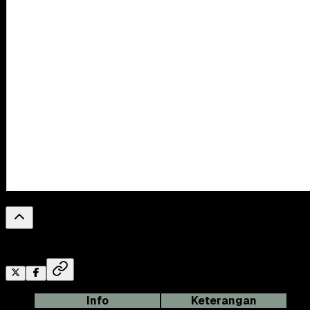
0
%
Reading Progress
Info
Keterangan