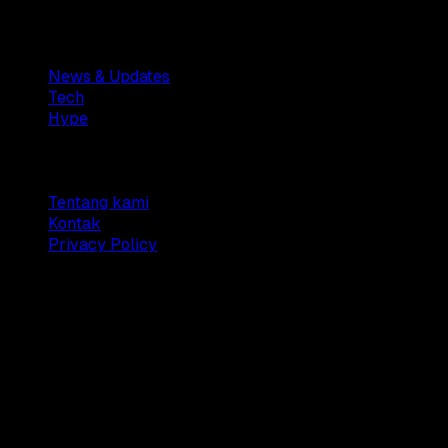
Sections
News & Updates
Tech
Hype
Company
Tentang kami
Kontak
Privacy Policy
© 2025 Dianisa. All rights reserved.
Made with ♥️️ from
Indonesia