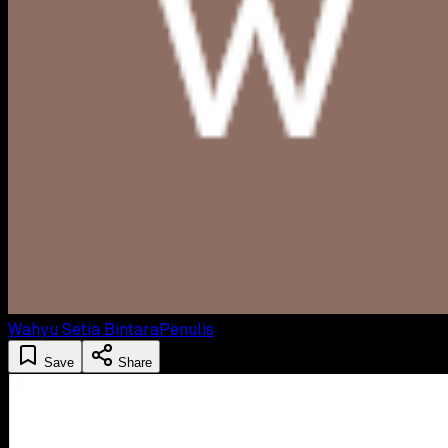
Wahyu Setia Bintara
Penulis
Save
Share