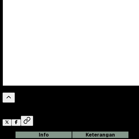
0
%
Reading Progress
Info
Keterangan