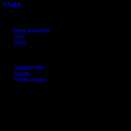
Sections
News & Updates
Tech
Hype
Company
Tentang kami
Kontak
Privacy Policy
© 2025 Dianisa. All rights reserved.
Made with ♥️️ from
Indonesia