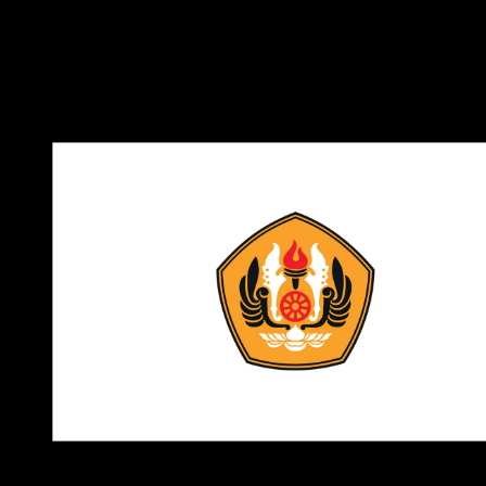
Fakultas Matematika dan Ilmu Pengetahuan Alam (FMIPA),
Fakultas Psikologi, Fakultas Farmasi, Fakultas Kedokteran
Gigi, dan Fakultas Keperawatan.
Download Logo UNPAD Bandung PNG, CDR, AI, EPS, SVG
Catatan
: Logo yang kami bagikan adalah versi transparan