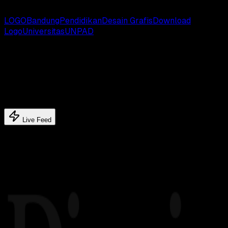
# TAGS:
LOGO
Bandung
Pendidikan
Desain Grafis
Download
Logo
Universitas
UNPAD
Latest update
Latest feed's
Live Feed
Related article's