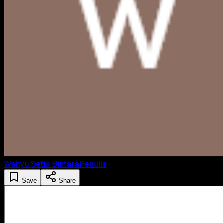
Wahyu Setia Bintara
Penulis
Save
Share