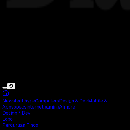
News
tech
hype
Computers
Design & Dev
Mobile &
Apps
specs
internet
gaming
AI
more
Design / Dev
Logo
Perguruan Tinggi