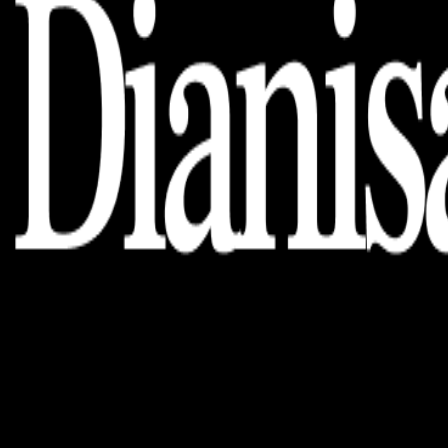
Dianisa is a simple yet feature-rich blog designed to share
insights, stories, and ideas with a modern touch.