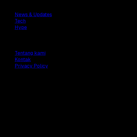
Sections
News & Updates
Tech
Hype
Company
Tentang kami
Kontak
Privacy Policy
© 2025 Dianisa. All rights reserved.
Made with ♥️️ from
Indonesia