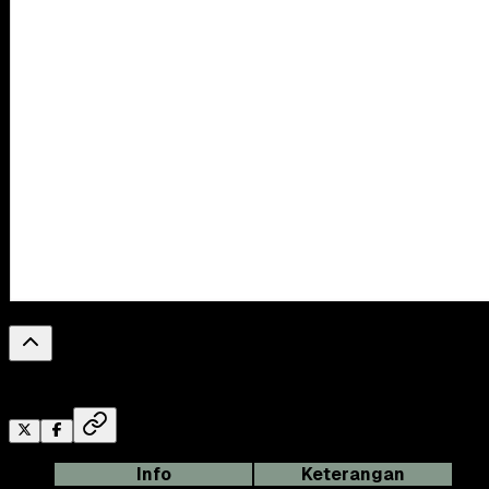
0
%
Reading Progress
Info
Keterangan