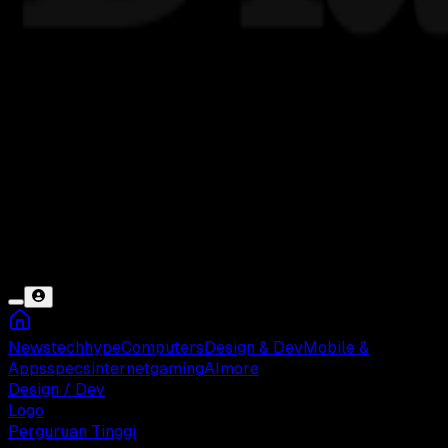
News
tech
hype
Computers
Design & Dev
Mobile &
Apps
specs
internet
gaming
AI
more
Design / Dev
Logo
Perguruan Tinggi