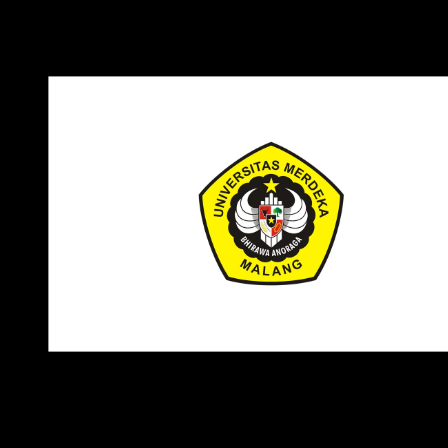
Download Logo Universitas Merdeka Malang PNG, CDR, AI, EPS
SVG
Catatan
: Logo yang kami bagikan adalah versi transparan
yang mudah digunakan untuk berbagai kebutuhan dan tida
perlu di edit ulang. Anda dapat memilih tipe file logo sesuai