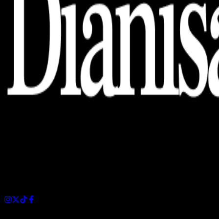
Dianisa is a simple yet feature-rich blog designed to share
insights, stories, and ideas with a modern touch.