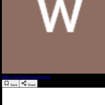
Wahyu Setia Bintara
Penulis
Save
Share