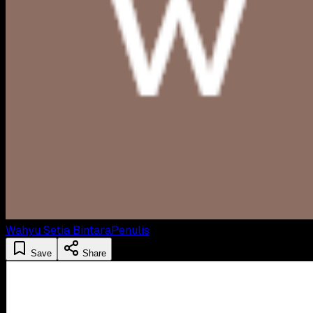
Wahyu Setia Bintara
Penulis
Save
Share