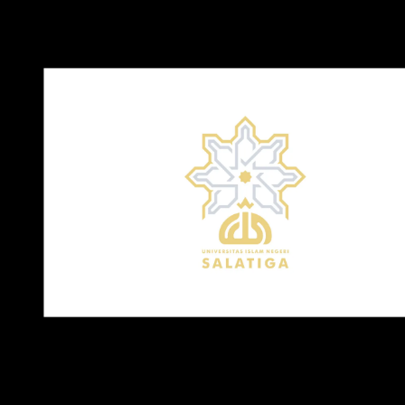
Ekonomi dan Bisnis Islam (FEBI).
Download Logo UIN Salatiga PNG, CDR, AI, EPS, SVG
Catatan
: Logo yang kami bagikan adalah versi transparan
yang mudah digunakan untuk berbagai kebutuhan dan tida
perlu di edit ulang. Anda dapat memilih tipe file logo sesuai