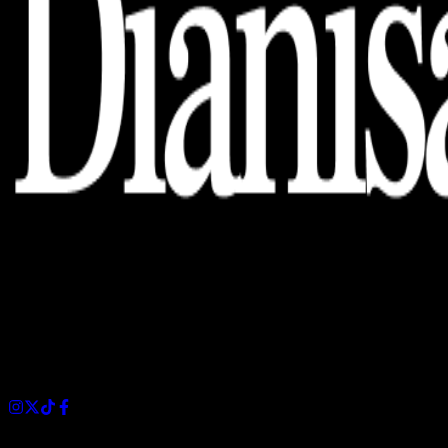
Dianisa is a simple yet feature-rich blog designed to share
insights, stories, and ideas with a modern touch.