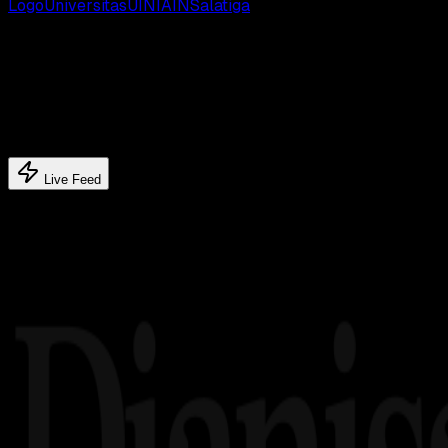
Logo
Universitas
UIN
IAIN
Salatiga
Latest update
Latest feed's
Live Feed
Related article's