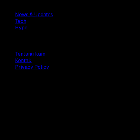
Sections
News & Updates
Tech
Hype
Company
Tentang kami
Kontak
Privacy Policy
© 2025 Dianisa. All rights reserved.
Made with ♥️️ from
Indonesia