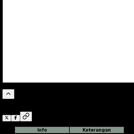
0
%
Reading Progress
Info
Keterangan