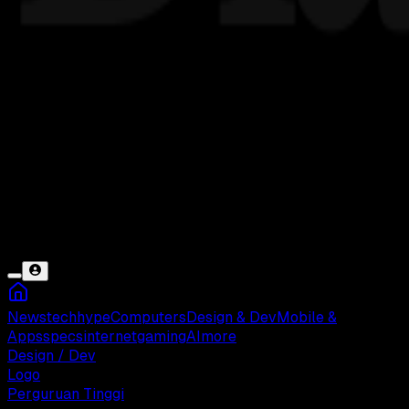
News
tech
hype
Computers
Design & Dev
Mobile &
Apps
specs
internet
gaming
AI
more
Design / Dev
Logo
Perguruan Tinggi