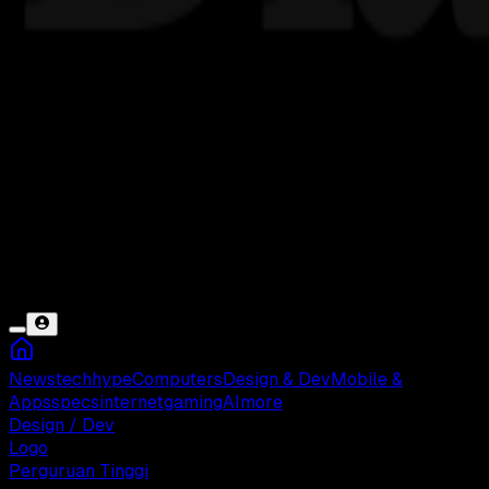
News
tech
hype
Computers
Design & Dev
Mobile &
Apps
specs
internet
gaming
AI
more
Design / Dev
Logo
Perguruan Tinggi