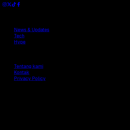
Sections
News & Updates
Tech
Hype
Company
Tentang kami
Kontak
Privacy Policy
© 2025 Dianisa. All rights reserved.
Made with ♥️️ from
Indonesia