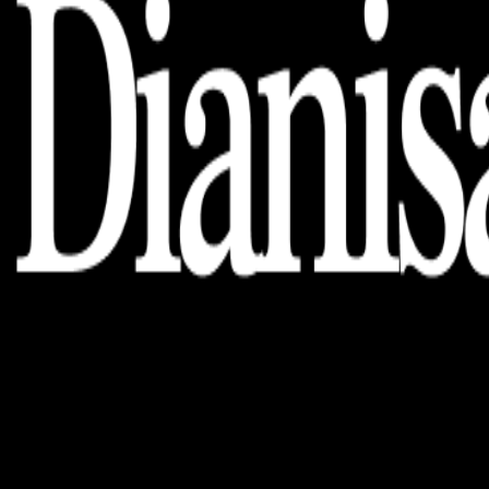
Dianisa is a simple yet feature-rich blog designed to share
insights, stories, and ideas with a modern touch.