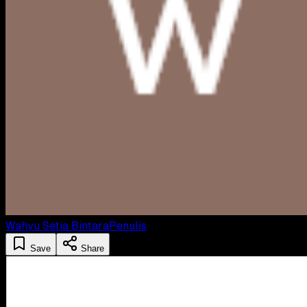
Wahyu Setia Bintara
Penulis
Save
Share