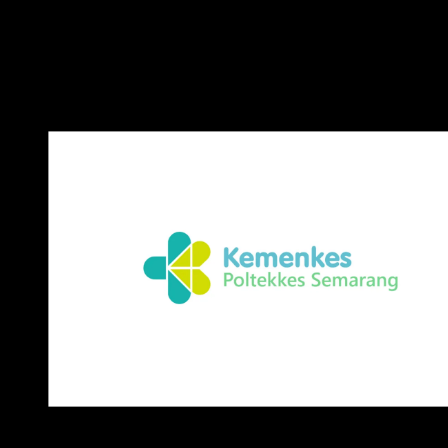
Radiodiagnostik dan Radioterapi, Jurusan Kesehatan
Lingkungan, Jurusan Analis Kesehatan, dan Jurusan Teknik
Elektromedik.
Download Logo Poltekkes Semarang PNG, CDR, AI, EPS, SVG
Catatan
: Logo yang kami bagikan adalah versi transparan