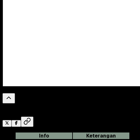
0
%
Reading Progress
Info
Keterangan