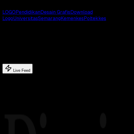
# TAGS:
LOGO
Pendidikan
Desain Grafis
Download
Logo
Universitas
Semarang
Kemenkes
Poltekkes
Latest update
Latest feed's
Live Feed
Related article's