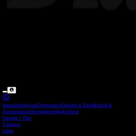
News
tech
hype
Computers
Design & Dev
Mobile &
Apps
specs
internet
gaming
AI
more
Design / Dev
Finance
Logo