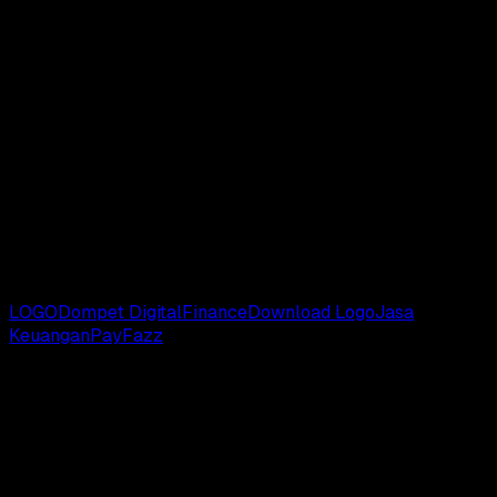
Download Logo Versi PNG
Download Logo Versi CDR
Download Logo Versi AI
Download Logo Versi EPS
Download Logo Versi SVG
Catatan
: Kami mengumpulkan logo dari berbagai sumber,
apabila terjadi kesalahan dari logo yang kami bagikan, And
bisa sampaikan melalui kolom komentar yang tersedia di
bawah ini.
# TAGS:
LOGO
Dompet Digital
Finance
Download Logo
Jasa
Keuangan
PayFazz
Latest update
Latest feed's