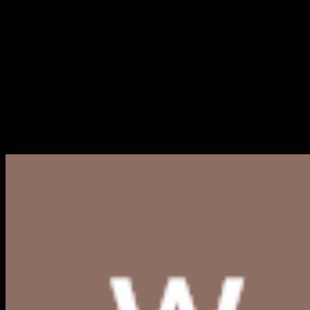
Jumat, 23 Mei 2025 08:30 WIB
Logo PayFazz PNG, CDR, AI,
EPS, SVG (Free Download)
Berikut link download logo PayFazz PNG, CDR, AI, EPS,
SVG terbaru yang bisa Anda akses dan gunakan secara
gratis