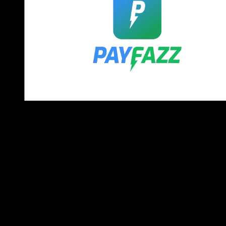
Catatan
: Logo yang kami bagikan adalah versi transparan
yang mudah untuk digunakan untuk berbagai kebutuhan
dan tidak perlu di edit ulang. Anda dapat memilih tipe file
logo sesuai keinginan dan kebutuhan Anda.
Klik tombol
Download
untuk mengunduh logo. Anda akan
dialihkan ke halaman download, dan logo akan terunduh
secara otomatis.