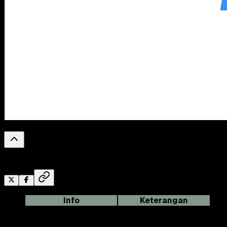
0
%
Reading Progress
Info
Keterangan
Nama
PayFazz
Kategori
Jasa Keuangan (Bank)