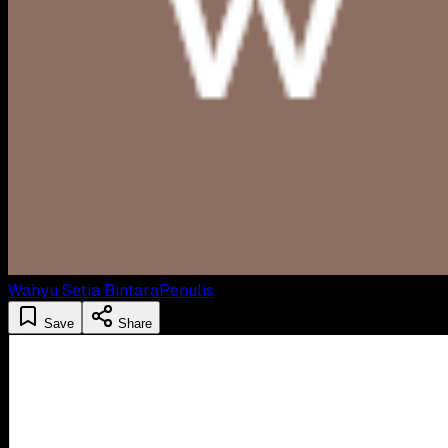
Wahyu Setia Bintara
Penulis
Save
Share