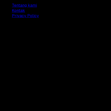
Tentang kami
Kontak
Privacy Policy
© 2025 Dianisa. All rights reserved.
Made with ♥️️ from
Indonesia