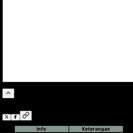
0
%
Reading Progress
Info
Keterangan