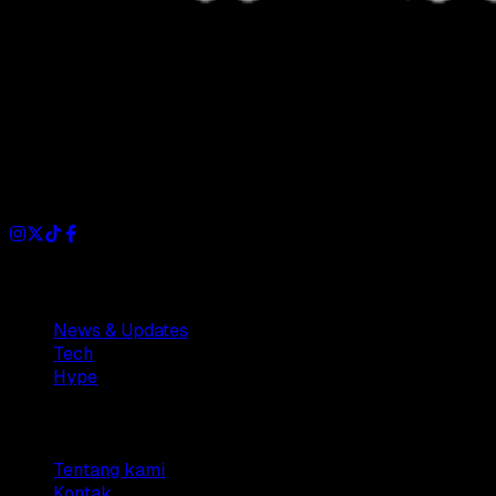
Dianisa is a simple yet feature-rich blog designed to share
insights, stories, and ideas with a modern touch.
Sections
News & Updates
Tech
Hype
Company
Tentang kami
Kontak