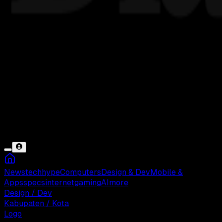
News
tech
hype
Computers
Design & Dev
Mobile &
Apps
specs
internet
gaming
AI
more
Design / Dev
Kabupaten / Kota
Logo