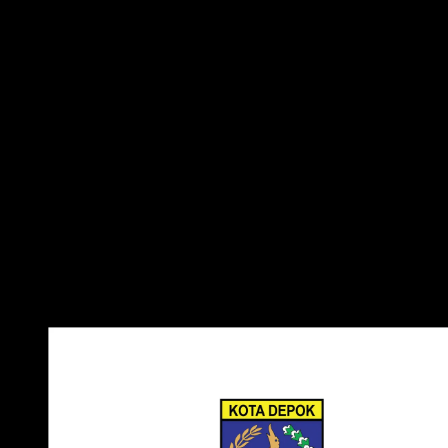
Nama
Kota Depok
Kategori
Pemerintahan
Tipe
PNG, CDR, AI, EPS, SVG
Ukuran
267 KB – 5,498 KB
Kota Depok
, yang terletak di Provinsi Jawa Barat, dikenal
sebagai kota penyangga Jakarta dengan pertumbuhan
pesat di sektor pendidikan, bisnis, dan permukiman. Depok
juga merupakan rumah bagi Universitas Indonesia serta
memiliki destinasi wisata seperti Setu Babakan, Masjid
Kubah Emas, dan Taman Wiladatika.
Download Logo Kota Depok PNG, CDR, AI, EPS, SVG