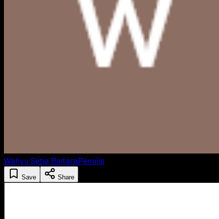
Wahyu Setia Bintara
Penulis
Save
Share