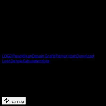
Download Logo Versi AI
Download Logo Versi EPS
Download Logo Versi SVG
Catatan
: Kami mengumpulkan logo dari berbagai sumber,
apabila terjadi kesalahan dari logo yang kami bagikan, And
bisa sampaikan melalui kolom komentar yang tersedia di
bawah ini.
# TAGS:
LOGO
Pendidikan
Desain Grafis
Pemerintah
Download
Logo
Depok
Kabupaten
Kota
Latest update
Latest feed's
Live Feed