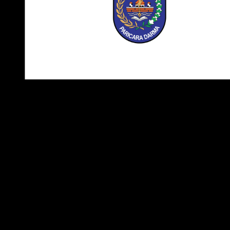
Catatan
: Logo yang kami bagikan adalah versi transparan
yang mudah digunakan untuk berbagai kebutuhan dan tida
perlu di edit ulang. Anda dapat memilih tipe file logo sesuai
keinginan dan kebutuhan Anda.
Klik tombol
Download
untuk mengunduh logo. Anda akan
dialihkan ke halaman download, dan logo akan terunduh
secara otomatis.
Download Logo Versi PNG
Download Logo Versi CDR