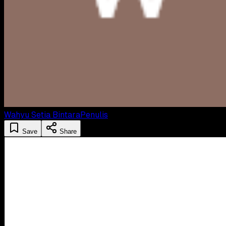
Wahyu Setia Bintara
Penulis
Save
Share