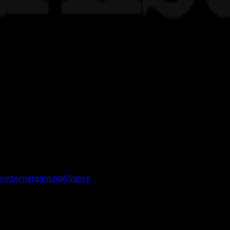
s
internet
gaming
AI
more