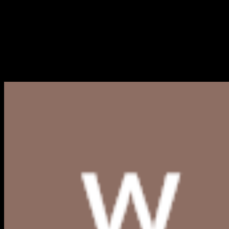
Logo KemenPPPA (Kementer
PNG, CDR, AI, EPS, SVG (Fre
Berikut kami bagikan link download Logo KemenPPPA (Kem