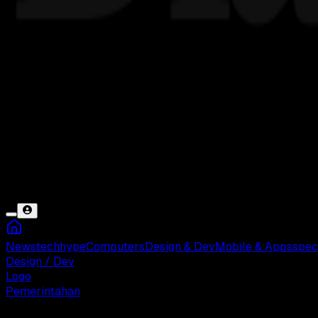
News
tech
hype
Computers
Design & Dev
Mobile & Apps
spec
Design / Dev
Logo
Pemerintahan
Senin, 19 Mei 2025 10:05 WIB