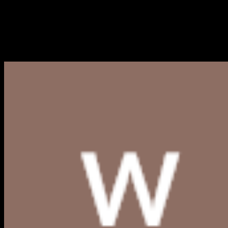
Logo Kabupaten Sumba Timur
Berikut kami bagikan link download Logo Kabupaten Sumba