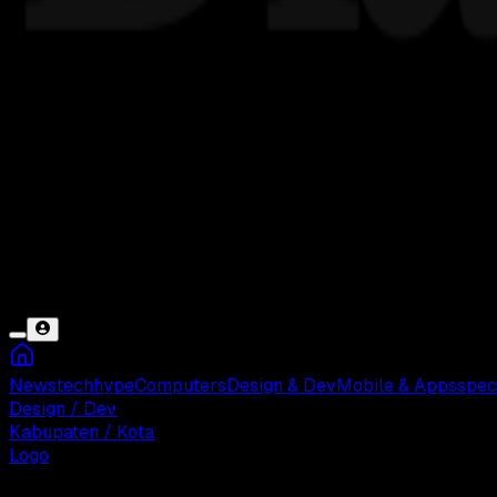
News
tech
hype
Computers
Design & Dev
Mobile & Apps
spec
Design / Dev
Kabupaten / Kota
Logo
Senin, 19 Mei 2025 12:35 WIB