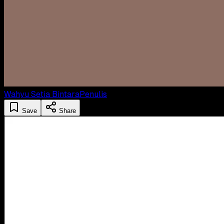
Wahyu Setia Bintara
Penulis
Save
Share