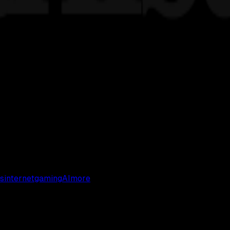
s
internet
gaming
AI
more