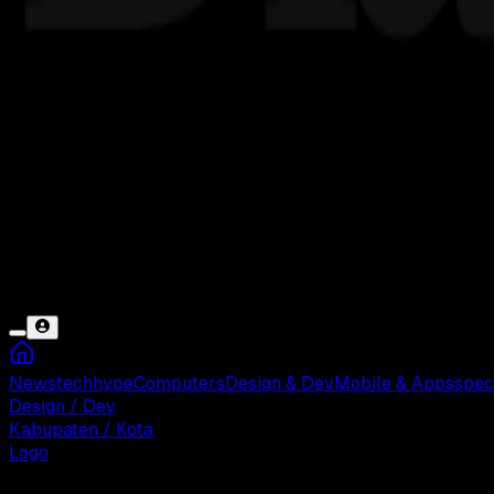
News
tech
hype
Computers
Design & Dev
Mobile & Apps
spec
Design / Dev
Kabupaten / Kota
Logo
Rabu, 14 Mei 2025 07:56 WIB