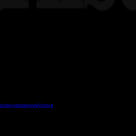
s
internet
gaming
AI
more