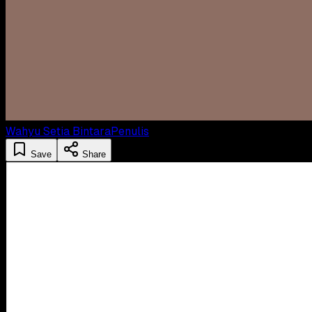
Wahyu Setia Bintara
Penulis
Save
Share