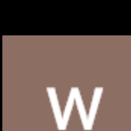
Logo Kabupaten Soppeng PNG
Berikut kami bagikan link download Logo Kabupaten Soppe