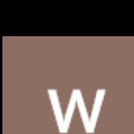
Logo Kabupaten Sampang PN
Berikut kami bagikan link download Logo Kabupaten Sampa