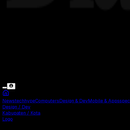
News
tech
hype
Computers
Design & Dev
Mobile & Apps
spec
Design / Dev
Kabupaten / Kota
Logo
Sabtu, 17 Mei 2025 07:58 WIB