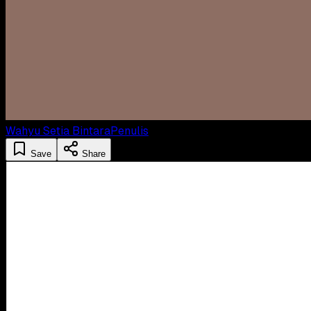
Wahyu Setia Bintara
Penulis
Save
Share