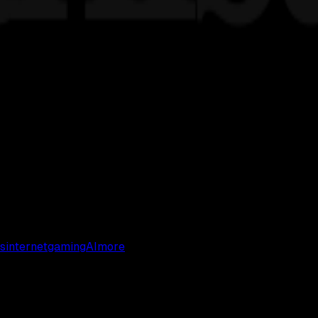
s
internet
gaming
AI
more