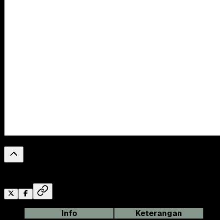
0
%
Reading Progress
Info
Keterangan