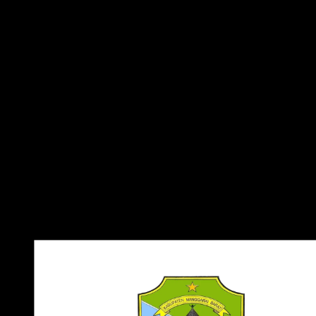
Kabupaten Manggarai
Nama
Barat
Kategori
Pemerintahan
Tipe
PNG, CDR, AI, EPS, SVG
Ukuran
1,055 KB – 6,037 KB
Kabupaten Manggarai Barat
adalah sebuah kabupaten di
Provinsi Nusa Tenggara Timur, Indonesia, yang terletak di
ujung barat Pulau Flores. Ibu kotanya adalah Labuan Bajo,
sebuah kota yang menjadi pusat pariwisata internasional
dan pintu gerbang menuju Taman Nasional Komodo.
Download Logo Kabupaten Manggarai Barat PNG, CDR, AI, EPS
SVG