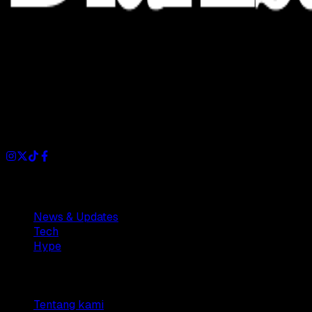
Dianisa is a simple yet feature-rich blog designed to share
insights, stories, and ideas with a modern touch.
Sections
News & Updates
Tech
Hype
Company
Tentang kami