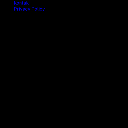
Kontak
Privacy Policy
© 2025 Dianisa. All rights reserved.
Made with ♥️️ from
Indonesia