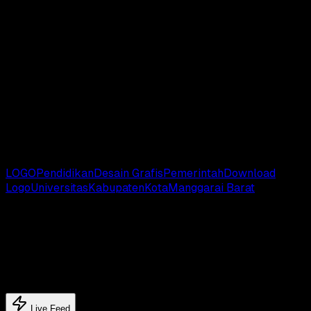
Download Logo Versi CDR
Download Logo Versi AI
Download Logo Versi EPS
Download Logo Versi SVG
Catatan
: Kami mengumpulkan logo dari berbagai sumber,
apabila terjadi kesalahan dari logo yang kami bagikan, And
bisa sampaikan melalui kolom komentar yang tersedia di
bawah ini.
# TAGS:
LOGO
Pendidikan
Desain Grafis
Pemerintah
Download
Logo
Universitas
Kabupaten
Kota
Manggarai Barat
Latest update
Latest feed's
Live Feed