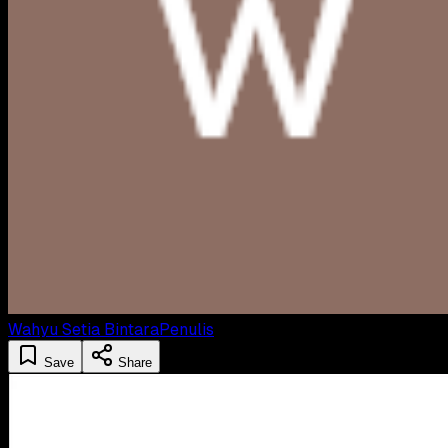
Wahyu Setia Bintara
Penulis
Save
Share