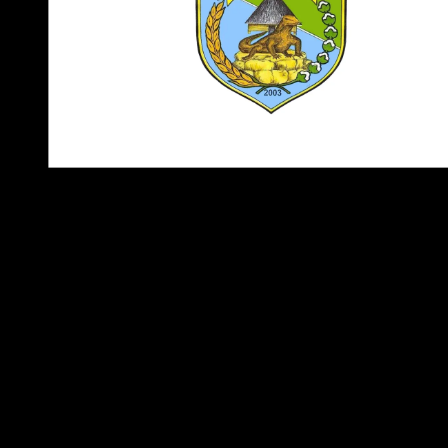
Catatan
: Logo yang kami bagikan adalah versi transparan
yang mudah digunakan untuk berbagai kebutuhan dan tida
perlu di edit ulang. Anda dapat memilih tipe file logo sesuai
keinginan dan kebutuhan Anda.
Klik tombol
Download
untuk mengunduh logo. Anda akan
dialihkan ke halaman download, dan logo akan terunduh
secara otomatis.
Download Logo Versi PNG