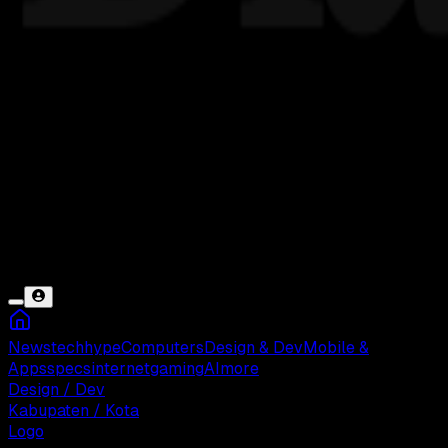
News
tech
hype
Computers
Design & Dev
Mobile &
Apps
specs
internet
gaming
AI
more
Design / Dev
Kabupaten / Kota
Logo