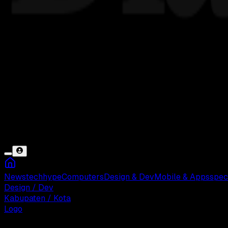
News
tech
hype
Computers
Design & Dev
Mobile & Apps
spec
Design / Dev
Kabupaten / Kota
Logo
Sabtu, 17 Mei 2025 07:57 WIB