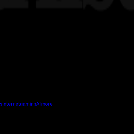
s
internet
gaming
AI
more