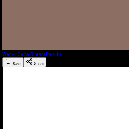
Wahyu Setia Bintara
Penulis
Save
Share