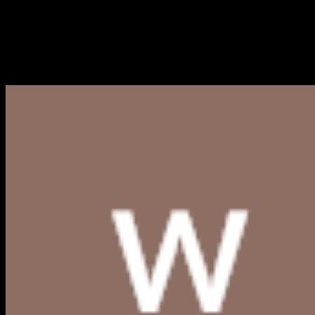
Logo Kabupaten Magetan PNG
Berikut kami bagikan link download Logo Kabupaten Maget