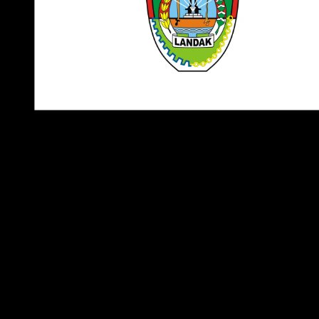
Catatan
: Logo yang kami bagikan adalah versi transparan
yang mudah digunakan untuk berbagai kebutuhan dan tida
perlu di edit ulang. Anda dapat memilih tipe file logo sesuai
keinginan dan kebutuhan Anda.
Klik tombol
Download
untuk mengunduh logo. Anda akan
dialihkan ke halaman download, dan logo akan terunduh
secara otomatis.
Download Logo Versi PNG
Download Logo Versi CDR