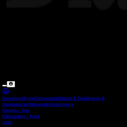
News
tech
hype
Computers
Design & Dev
Mobile &
Apps
specs
internet
gaming
AI
more
Design / Dev
Kabupaten / Kota
Logo