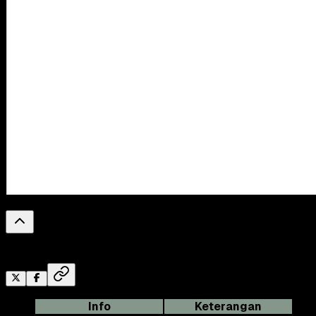
0
%
Reading Progress
Info
Keterangan