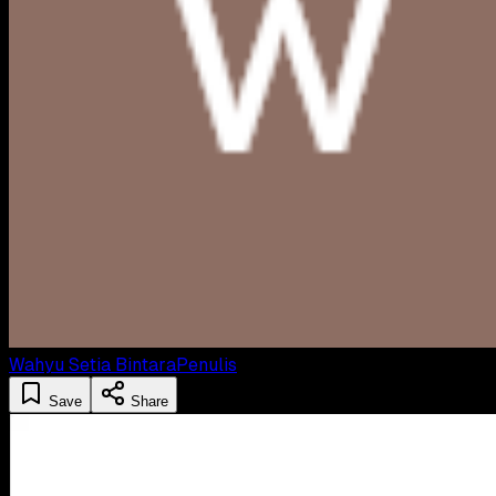
Wahyu Setia Bintara
Penulis
Save
Share