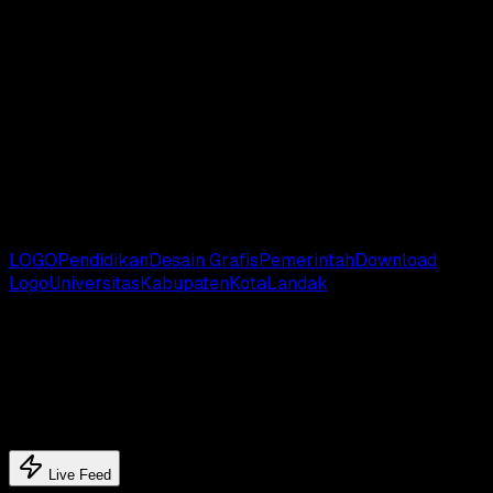
Download Logo Versi AI
Download Logo Versi EPS
Download Logo Versi SVG
Catatan
: Kami mengumpulkan logo dari berbagai sumber,
apabila terjadi kesalahan dari logo yang kami bagikan, And
bisa sampaikan melalui kolom komentar yang tersedia di
bawah ini.
# TAGS:
LOGO
Pendidikan
Desain Grafis
Pemerintah
Download
Logo
Universitas
Kabupaten
Kota
Landak
Latest update
Latest feed's
Live Feed