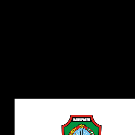
Nama
Kabupaten Landak
Kategori
Pemerintahan
Tipe
PNG, CDR, AI, EPS, SVG
Ukuran
245 KB – 4,854 KB
Kabupaten Landak
adalah sebuah kabupaten di Provinsi
Kalimantan Barat dengan ibu kota di Ngabang. Kabupaten
ini dikenal dengan kekayaan budaya suku Dayak, yang
masih mempertahankan tradisi dan adat istiadatnya. Secar
ekonomi, Landak memiliki potensi besar di sektor
perkebunan kelapa sawit, pertambangan, dan pertanian.
Download Logo Kabupaten Landak PNG, CDR, AI, EPS, SVG