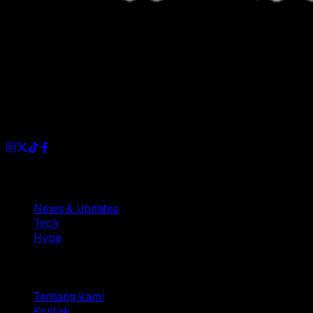
Dianisa is a simple yet feature-rich blog designed to share
insights, stories, and ideas with a modern touch.
Sections
News & Updates
Tech
Hype
Company
Tentang kami
Kontak