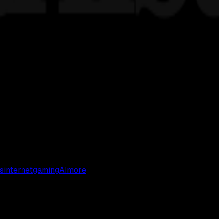
s
internet
gaming
AI
more