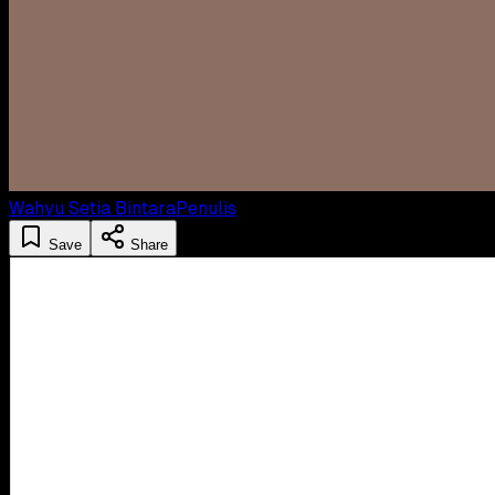
Wahyu Setia Bintara
Penulis
Save
Share