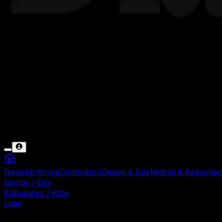
News
tech
hype
Computers
Design & Dev
Mobile & Apps
spec
Design / Dev
Kabupaten / Kota
Logo
Sabtu, 17 Mei 2025 08:08 WIB