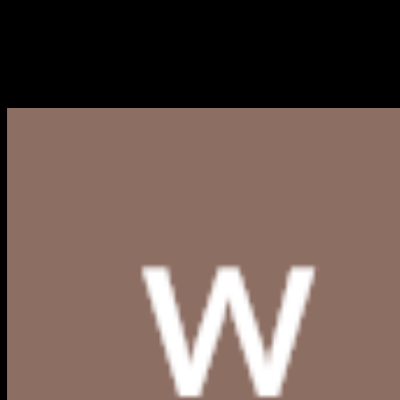
Logo Kabupaten Banjar PNG,
Berikut kami bagikan link download Logo Kabupaten Banjar