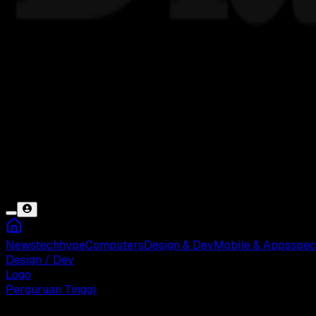
News
tech
hype
Computers
Design & Dev
Mobile & Apps
spec
Design / Dev
Logo
Perguruan Tinggi
Senin, 19 Mei 2025 10:21 WIB