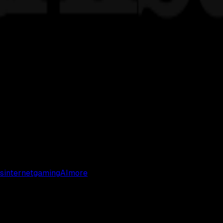
s
internet
gaming
AI
more