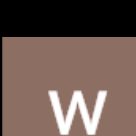
Logo IAIN Kendari PNG, CDR,
Berikut kami bagikan link download Logo IAIN Kendari PNG