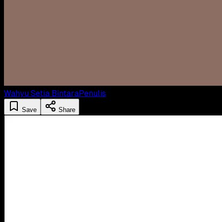
Wahyu Setia Bintara
Penulis
Save
Share