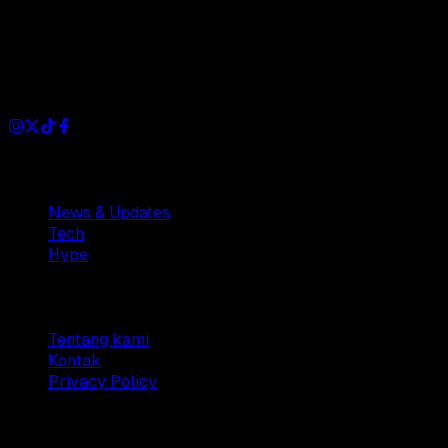
Dianisa is a simple yet feature-rich blog designed to share
insights, stories, and ideas with a modern touch.
Sections
News & Updates
Tech
Hype
Company
Tentang kami
Kontak
Privacy Policy
© 2025 Dianisa. All rights reserved.
Made with ♥️️ from
Indonesia