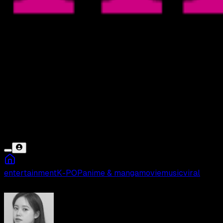
entertainment
K-POP
anime & manga
movie
music
viral