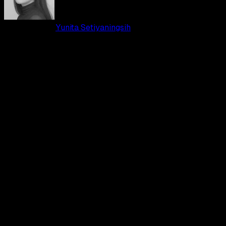
01 JUL 2026
•
Yunita Setiyaningsih
•
0
Countdown trailer film karya Christopher Nolan, Odyssey.
Cuplikan berdurasi singkat ini fokus memperlihatkan sebuah
petualangan epik yang megah dari adaptasi kisah mitologi klasik
yang dikemas penuh aksi ini. Proyek raksasa ini diproduksi oleh
Emma Thomas bersama Christopher Nolan di bawah bendera
Syncopy, dengan Thomas Hayslip sebagai produser eksekutif.
Sinopsis film ini berpusat pada sebuah perjalanan luar
biasa yang penuh rintangan besar, bahaya laut yang
tak terduga, dan ujian kesetiaan di tengah upaya
seorang pahlawan untuk kembali pulang ke rumahnya.
Diadaptasi dari salah satu kisah sastra tertua di dunia,
Nolan membawa penonton menyelami perjuangan
bertahan hidup yang dipadukan dengan taktik cerdik
serta konflik moral yang mendalam di dunia kuno.
Film ini dibintangi oleh jajaran bintang papan atas seperti
Matt