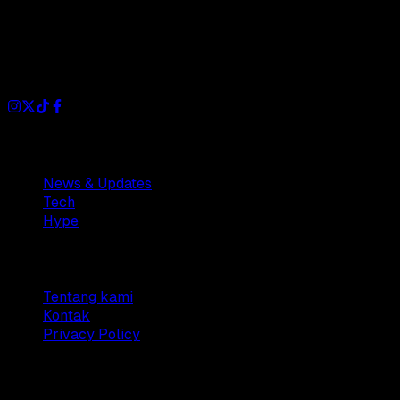
Dianisa is a simple yet feature-rich blog designed to share
insights, stories, and ideas with a modern touch.
Sections
News & Updates
Tech
Hype
Company
Tentang kami
Kontak
Privacy Policy
© 2025 Dianisa. All rights reserved.
Made with ♥️️ from
Indonesia