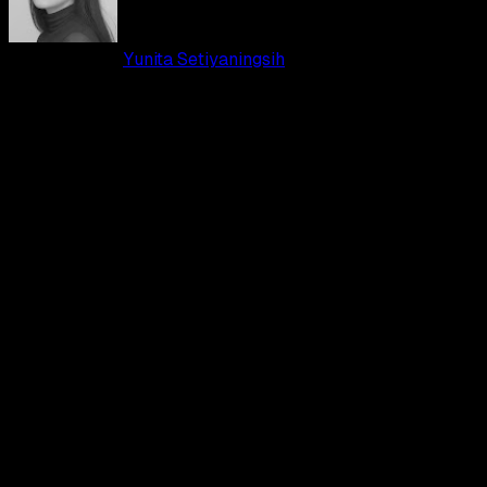
01 JUN 2026
•
Yunita Setiyaningsih
•
0
Kalimat ikonik "잘 들어, 정지안" (Dengar baik-baik, Jeong Ji
an) A Shop For Killers.
Bahaya yang lebih besar telah menanti. Toko senjata rahasia siap
terbuka kembali, dipastikan jauh lebih mutakhir dan berbahaya.
Melanjutkan kisah dari musim pertama, Jeong Ji-an
kini harus memimpin dan melindungi pusat
perbelanjaan senjata rahasia peninggalan pamannya,
Jeong Jin-man. Musim kedua ini akan membawa
konflik yang jauh lebih intens, di mana Ji-an harus
menghadapi ancaman dari kelompok pembunuh
bayaran elite baru yang berusaha merebut kendali
toko tersebut.
Dengan taktik yang lebih matang dan persenjataan yang telah di
upgrade, Ji-an harus bertarung habis-habisan demi
mempertahankan warisan pamannya dan bertahan hidup.