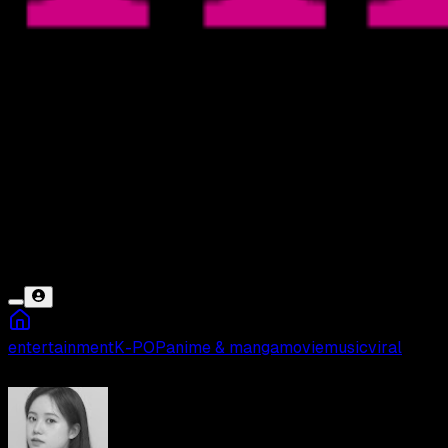
entertainment
K-POP
anime & manga
movie
music
viral