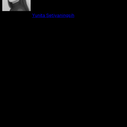
01 JUN 2026
•
Yunita Setiyaningsih
•
0
Apakah kita sendirian? Temukan jawabannya di film
Disclosure Day.
Pertanyaan besarnya adalah: jika seseorang membuktikan bahw
kita tidak sendirian di alam semesta ini, apakah kamu akan mera
takut? Musim panas ini, kebenaran bukan lagi rahasia dan akan
menjadi milik 8 miliar manusia di bumi.
Film ini mengangkat sebuah peristiwa paling luar biasa
dalam sejarah umat manusia, yaitu terbongkarnya
rahasia besar yang telah ditutupi selama puluhan
tahun. Ketika bukti nyata bahwa ada peradaban
cerdas lain di luar sana akhirnya terungkap, dunia
seketika berada di ambang perubahan besar.
Di tengah kepanikan dan ancaman dari pihak-pihak yang ingin
tetap menyembunyikan kebenaran ini, umat manusia dipaksa
untuk menghadapi realitas baru dan menemukan kembali tujuan
hidup mereka yang sebenarnya.