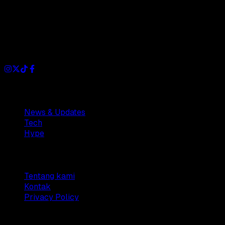
Dianisa is a simple yet feature-rich blog designed to share
insights, stories, and ideas with a modern touch.
Sections
News & Updates
Tech
Hype
Company
Tentang kami
Kontak
Privacy Policy
© 2025 Dianisa. All rights reserved.
Made with ♥️️ from