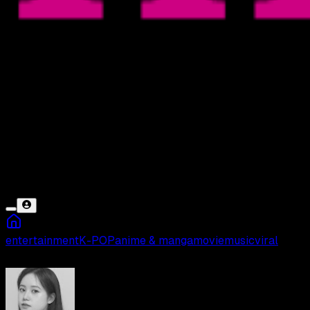
entertainment
K-POP
anime & manga
movie
music
viral